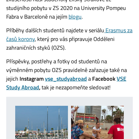
studijního pobytu v ZS 2020 na University Pompeu
Fabra v Barceloně na jejím
blogu
.
Příběhy dalších studentů najdete v seriálu
Erasmus za
časů korony
, který pro vás připravuje Odděleni
zahraničních styků (OZS).
Příspěvky, postřehy a fotky od studentů na
výměnném pobytu OZS pravidelně zařazuje také na
jejich
Instagram
vse_studyabroad
a
Facebook
VSE
Study Abroad
,
tak je nezapomeňte sledovat!