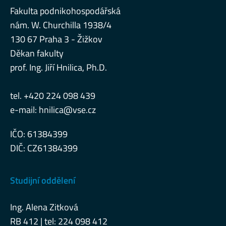
Fakulta podnikohospodářská
nám. W. Churchilla 1938/4
130 67 Praha 3 - Žižkov
Děkan fakulty
prof. Ing. Jiří Hnilica, Ph.D.
tel. +420 224 098 439
e-mail:
hnilica@vse.cz
IČO: 61384399
DIČ: CZ61384399
Studijní oddělení
Ing. Alena Zitková
RB 412 | tel: 224 098 412