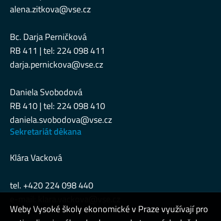
alena.zitkova@vse.cz
Bc. Darja Perničková
RB 411 | tel: 224 098 411
darja.pernickova@vse.cz
Daniela Svobodová
RB 410 | tel: 224 098 410
daniela.svobodova@vse.cz
Sekretariát děkana
Klára Vacková
tel. +420 224 098 440
e-mail:
klara.vackova@vse.cz
Weby Vysoké školy ekonomické v Praze využívají pro