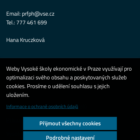
Email:
prfph@vse.cz
Tel.: 777 461 699
Hana Kruczková
Weby Vysoké školy ekonomické v Praze využívají pro
optimalizaci svého obsahu a poskytovaných služeb
Interní návody
cookies. Prosíme o udělení souhlasu s jejich
Admin
uložením.
Cookies a ochrana osobních údajů
Informace o ochraně osobních údajů
Přístupnost webu
Přijmout všechny cookies
Vysoký kontrast
Podrobné nastavení