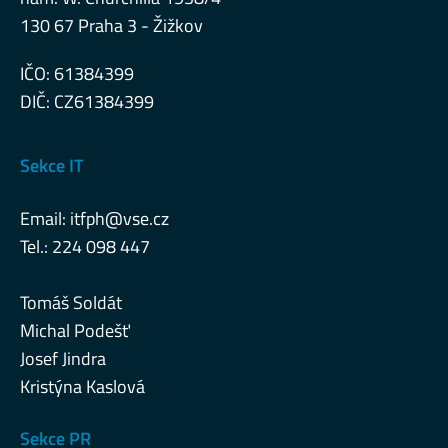
130 67 Praha 3 - Žižkov
IČO: 61384399
DIČ: CZ61384399
Sekce IT
Email:
itfph@vse.cz
Tel.: 224 098 447
Tomáš Soldát
Michal Podešť
Josef Jindra
Kristýna Kaslová
Sekce PR