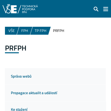
Hledat
VŠE
FPH
TP FPH
PRFPH
PRFPH
Správa webů
Propagace aktualit a událostí
Ke stažení