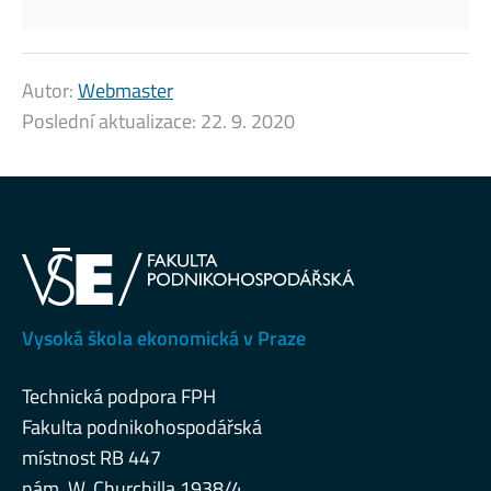
Autor:
Webmaster
Poslední aktualizace:
22. 9. 2020
Vysoká škola ekonomická v Praze
Technická podpora FPH
Fakulta podnikohospodářská
místnost RB 447
nám. W. Churchilla 1938/4