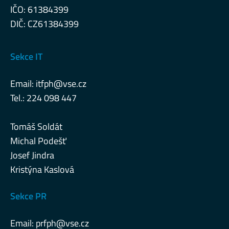
IČO: 61384399
DIČ: CZ61384399
Sekce IT
Email:
itfph@vse.cz
Tel.: 224 098 447
Tomáš Soldát
Michal Podešť
Josef Jindra
Kristýna Kaslová
Sekce PR
Email:
prfph@vse.cz