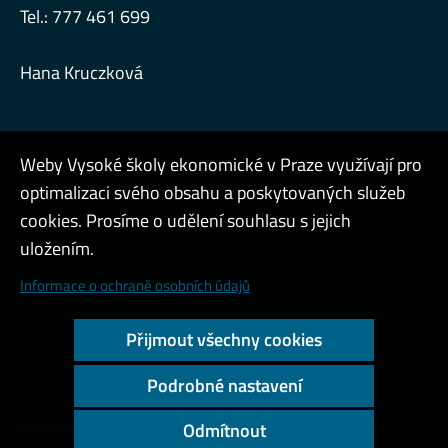
Tel.: 777 461 699
Hana Kruczková
Weby Vysoké školy ekonomické v Praze využívají pro
optimalizaci svého obsahu a poskytovaných služeb
Interní návody
cookies. Prosíme o udělení souhlasu s jejich
Admin
uložením.
Cookies a ochrana osobních údajů
Informace o ochraně osobních údajů
Přístupnost webu
Přijmout všechny cookies
Vysoký kontrast
Podrobné nastavení
Copyright © 2000 - 2026 Vysoká škola ekonomická v Praze
Odmítnout