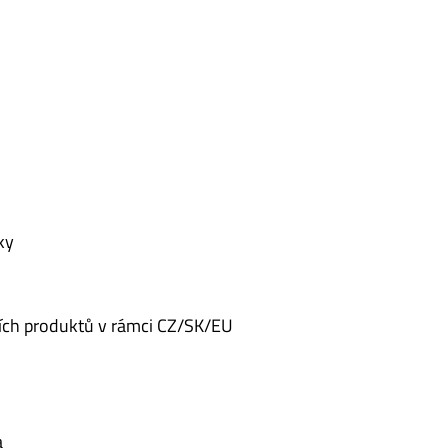
ky
ích produktů v rámci CZ/SK/EU
a