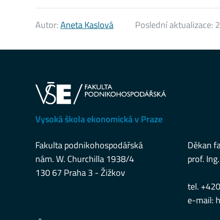
Autor:
Aneta Kaslová
Poslední aktualizace:
2
Vysoká škola ekonomická v Praze
Fakulta podnikohospodářská
Děkan fa
nám. W. Churchilla 1938/4
prof. Ing.
130 67 Praha 3 - Žižkov
tel. +42
e-mail:
h