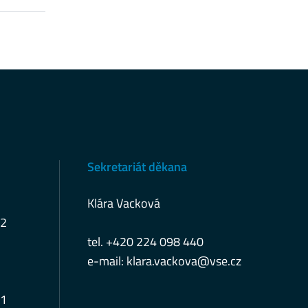
Sekretariát děkana
Klára Vacková
12
tel. +420 224 098 440
e-mail:
klara.vackova@vse.cz
11