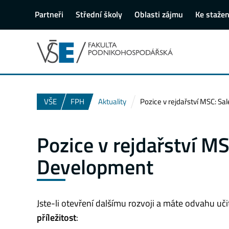
Partneři
Střední školy
Oblasti zájmu
Ke stažen
VŠE
FPH
Aktuality
Pozice v rejdařství MSC: S
Pozice v rejdařství M
Development
Jste-li otevření dalšímu rozvoji a máte odvahu u
příležitost
: