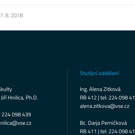
7. 8. 2018
Studijní oddělení
kulty
Ing. Alena Zitková
 Jiří Hnilica, Ph.D.
RB 412 | tel: 224 098 4
alena.zitkova@vse.cz
0 224 098 439
nilica@vse.cz
Bc. Darja Perničková
RB 411 | tel: 224 098 4