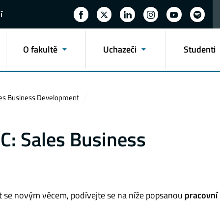
í
O fakultě
Uchazeči
Studenti
ales Business Development
SC: Sales Business
čit se novým věcem, podívejte se na níže popsanou
pracovní