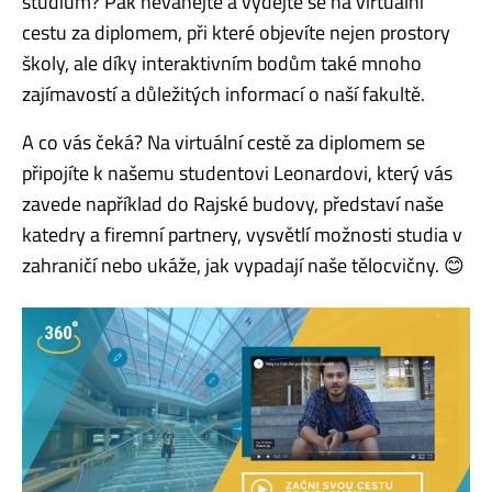
studium? Pak neváhejte a vydejte se na virtuální
cestu za diplomem, při které objevíte nejen prostory
školy, ale díky interaktivním bodům také mnoho
zajímavostí a důležitých informací o naší fakultě.
A co vás čeká? Na virtuální cestě za diplomem se
připojíte k našemu studentovi Leonardovi, který vás
zavede například do Rajské budovy, představí naše
katedry a firemní partnery, vysvětlí možnosti studia v
zahraničí nebo ukáže, jak vypadají naše tělocvičny. 😊