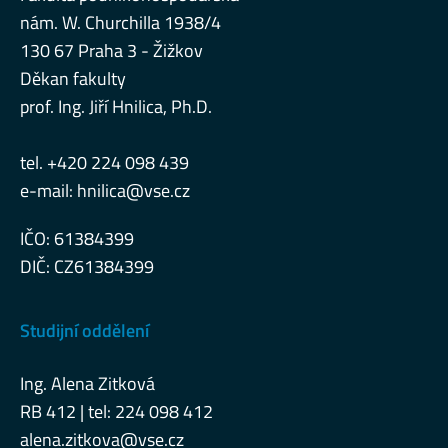
nám. W. Churchilla 1938/4
130 67 Praha 3 - Žižkov
Děkan fakulty
prof. Ing. Jiří Hnilica, Ph.D.
tel. +420 224 098 439
e-mail:
hnilica@vse.cz
IČO: 61384399
DIČ: CZ61384399
Studijní oddělení
Ing. Alena Zitková
RB 412 | tel: 224 098 412
alena.zitkova@vse.cz