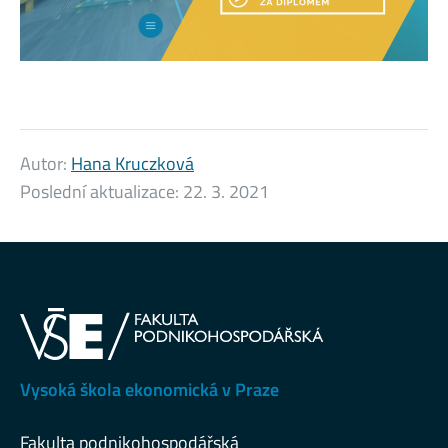
Autor:
Hana Kruczková
Poslední aktualizace:
22. 3. 2021
Vysoká škola ekonomická v Praze
Fakulta podnikohospodářská