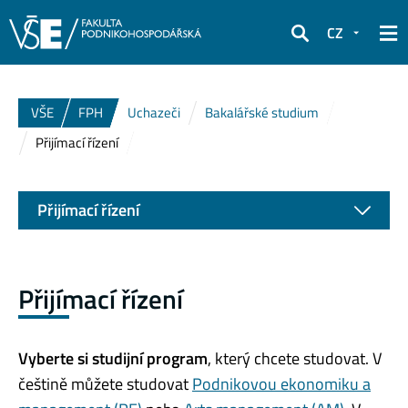
CZ
Hledat
VŠE
FPH
Uchazeči
Bakalářské studium
Přijímací řízení
Přijímací řízení
Přijímací řízení
Vyberte si studijní program
, který chcete studovat. V
češtině můžete studovat
Podnikovou ekonomiku a