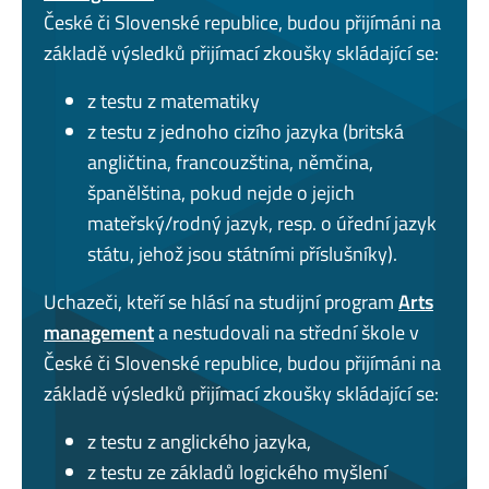
České či Slovenské republice, budou přijímáni na
základě výsledků přijímací zkoušky skládající se:
z testu z matematiky
z testu z jednoho cizího jazyka (britská
angličtina, francouzština, němčina,
španělština, pokud nejde o jejich
mateřský/rodný jazyk, resp. o úřední jazyk
státu, jehož jsou státními příslušníky).
Uchazeči, kteří se hlásí na studijní program
Arts
management
a nestudovali na střední škole v
České či Slovenské republice, budou přijímáni na
základě výsledků přijímací zkoušky skládající se:
z testu z anglického jazyka,
z testu ze základů logického myšlení