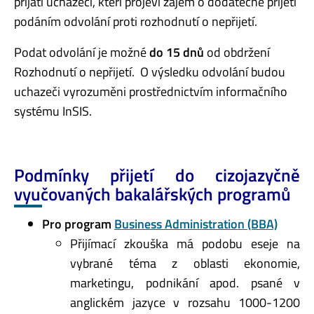
přijati uchazeči, kteří projeví zájem o dodatečné přijetí
podáním odvolání proti rozhodnutí o nepřijetí.
Podat odvolání je možné
do 15 dnů
od obdržení
Rozhodnutí o nepřijetí. O výsledku odvolání budou
uchazeči vyrozuměni prostřednictvím informačního
systému InSIS.
Podmínky přijetí do cizojazyčně
vyučovaných bakalářských programů
Pro program
Business Administration (BBA)
Přijímací zkouška má podobu eseje na
vybrané téma z oblasti ekonomie,
marketingu, podnikání apod. psané v
anglickém jazyce v rozsahu 1000-1200