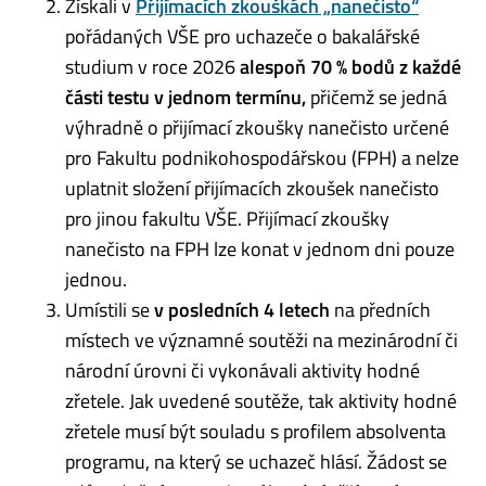
Získali v
Přijímacích zkouškách „nanečisto“
pořádaných VŠE pro uchazeče o bakalářské
studium v roce 2026
alespoň 70 % bodů z každé
části testu v jednom termínu,
přičemž se jedná
výhradně o přijímací zkoušky nanečisto určené
pro Fakultu podnikohospodářskou (FPH) a nelze
uplatnit složení přijímacích zkoušek nanečisto
pro jinou fakultu VŠE. Přijímací zkoušky
nanečisto na FPH lze konat v jednom dni pouze
jednou.
Umístili se
v posledních 4 letech
na předních
místech ve významné soutěži na mezinárodní či
národní úrovni či vykonávali aktivity hodné
zřetele. Jak uvedené soutěže, tak aktivity hodné
zřetele musí být souladu s profilem absolventa
programu, na který se uchazeč hlásí. Žádost se