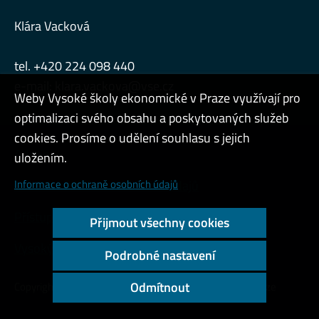
Klára Vacková
tel. +420 224 098 440
e-mail:
klara.vackova@vse.cz
Weby Vysoké školy ekonomické v Praze využívají pro
optimalizaci svého obsahu a poskytovaných služeb
cookies. Prosíme o udělení souhlasu s jejich
Admin
uložením.
Informace o ochraně osobních údajů
Cookies a ochrana osobních údajů
Přístupnost webu
Přijmout všechny cookies
Vysoký kontrast
Podrobné nastavení
Odmítnout
Copyright © 2000 - 2026 Vysoká škola ekonomická v Praze