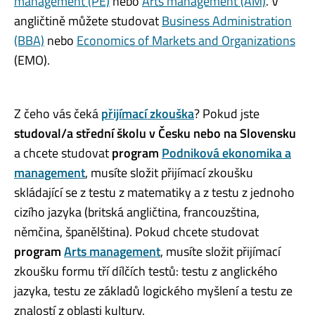
management (PE)
nebo
Arts management (AM)
. V
angličtině můžete studovat
Business Administration
(BBA)
nebo
Economics of Markets and Organizations
(EMO).
Z čeho vás čeká
přijímací zkouška
? Pokud jste
studoval/a střední školu v Česku nebo na Slovensku
a chcete studovat
program
Podniková ekonomika a
management
, musíte složit přijímací zkoušku
skládající se z testu z matematiky a z testu z jednoho
cizího jazyka (britská angličtina, francouzština,
němčina, španělština). Pokud chcete studovat
program
Arts management
, musíte složit přijímací
zkoušku formu tří dílčích testů: testu z anglického
jazyka, testu ze základů logického myšlení a testu ze
znalostí z oblasti kultury.