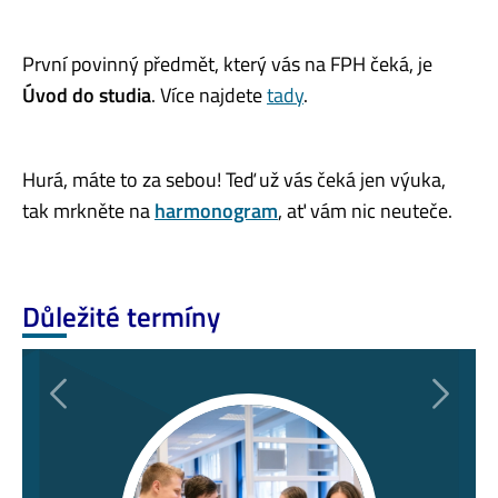
První povinný předmět, který vás na FPH čeká, je
Úvod do studia
. Více najdete
tady
.
Hurá, máte to za sebou! Teď už vás čeká jen výuka,
tak mrkněte na
harmonogram
, ať vám nic neuteče.
Důležité termíny
Předchozí
Následu