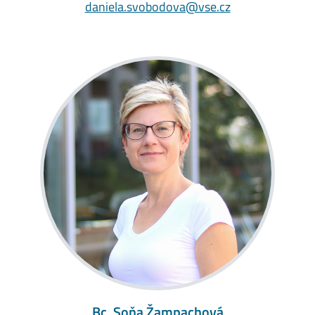
daniela.svobodova@vse.cz
Bc. Soňa Žampachová