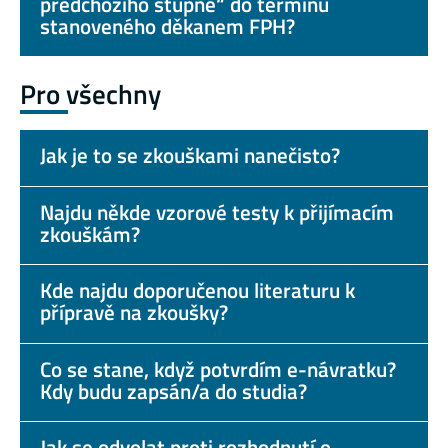
předchozího stupně“ do termínu
stanoveného děkanem FPH?
Pro všechny
Jak je to se zkouškami nanečisto?
Najdu někde vzorové testy k přijímacím
zkouškám?
Kde najdu doporučenou literaturu k
přípravě na zkoušky?
Co se stane, když potvrdím e-návratku?
Kdy budu zapsán/a do studia?
Jak se odvolat proti rozhodnutí o