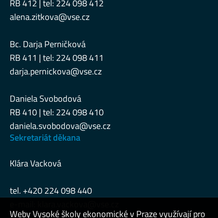
RB 412 | tel: 224 098 412
alena.zitkova@vse.cz
Bc. Darja Perničková
RB 411 | tel: 224 098 411
darja.pernickova@vse.cz
Daniela Svobodová
RB 410 | tel: 224 098 410
daniela.svobodova@vse.cz
Sekretariát děkana
Klára Vacková
tel. +420 224 098 440
e-mail:
klara.vackova@vse.cz
Weby Vysoké školy ekonomické v Praze využívají pro