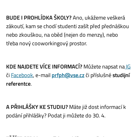
BUDE I PROHLÍDKA ŠKOLY?
Ano, ukážeme veškerá
zákoutí, kam se chodí studenti zašít před přednáškou
nebo zkouškou, na oběd (nejen do menzy), nebo
třeba nový cooworkingový prostor.
KDE NAJDETE VÍCE INFORMACÍ?
Můžete napsat na
IG
či
Facebook
, e-mail
prfph@vse.cz
či příslušné
studijní
referentce
.
A PŘIHLÁŠKY KE STUDIU?
Máte již dost informací k
podání přihlášky? Podat ji můžete do 30. 4.