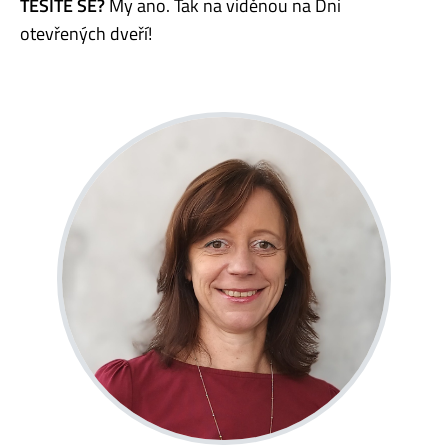
TĚŠÍTE SE?
My ano. Tak na viděnou na Dni
otevřených dveří!