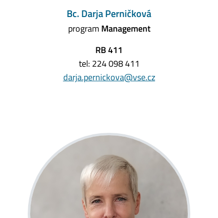
Bc. Darja Perničková
program
Management
RB 411
tel: 224 098 411
darja.pernickova@vse.cz