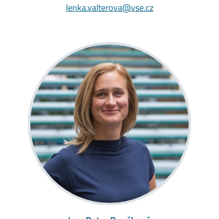
lenka.valterova@vse.cz