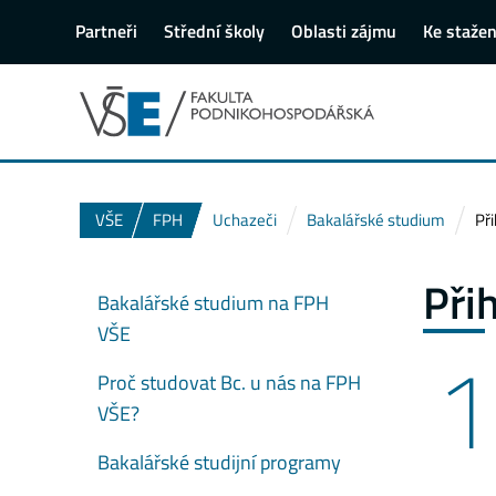
Partneři
Střední školy
Oblasti zájmu
Ke stažen
VŠE
FPH
Uchazeči
Bakalářské studium
Při
Při
Bakalářské studium na FPH
VŠE
1
Proč studovat Bc. u nás na FPH
VŠE?
Bakalářské studijní programy