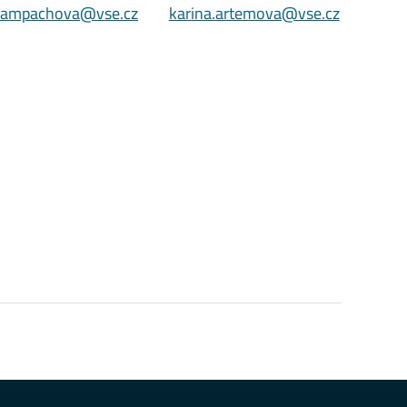
zampachova@vse.cz
karina.artemova@vse.cz