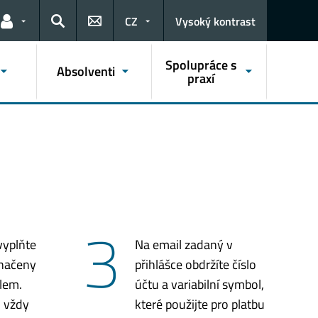
CZ
Vysoký kontrast
Odkazy pro uživatele
Hledat
Spolupráce s
Absolventi
praxí
3
vyplňte
Na email zadaný v
značeny
přihlášce obdržíte číslo
lem.
účtu a variabilní symbol,
 vždy
které použijte pro platbu