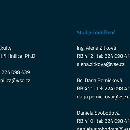
Studijní oddělení
kulty
Ing. Alena Zitková
 Jiří Hnilica, Ph.D.
RB 412 | tel: 224 098 4
alena.zitkova@vse.cz
0 224 098 439
nilica@vse.cz
Bc. Darja Perničková
RB 411 | tel: 224 098 4
darja.pernickova@vse.c
Daniela Svobodová
RB 410 | tel: 224 098 4
daniela.svobodova@vse