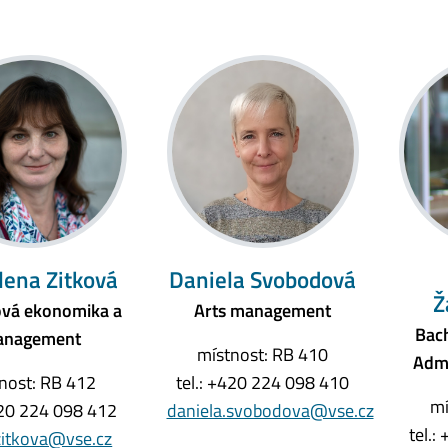
Alena Zitková
Daniela Svobodová
Ž
vá ekonomika a
Arts management
Bach
nagement
místnost: RB 410
Admi
nost: RB 412
tel.: +420 224 098 410
mí
420 224 098 412
daniela.svobodova@vse.cz
tel.
zitkova@vse.cz