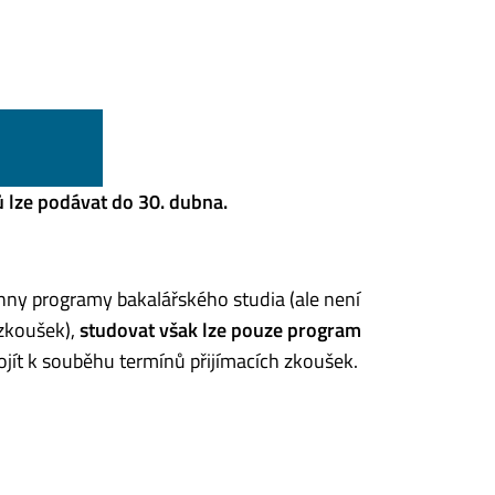
 lze podávat do 30. dubna.
ny programy bakalářského studia (ale není
 zkoušek),
studovat však lze pouze program
dojít k souběhu termínů přijímacích zkoušek.