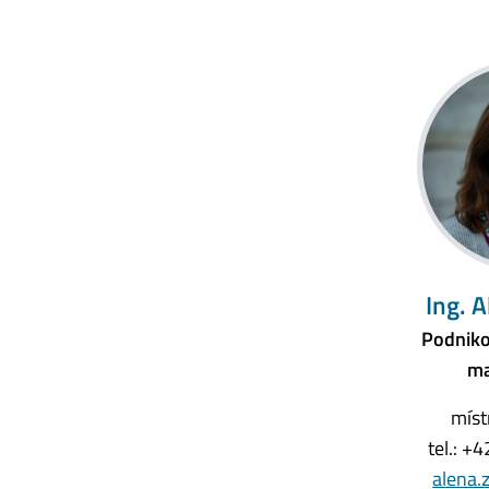
Ing. 
Podniko
ma
míst
tel.: +
alena.