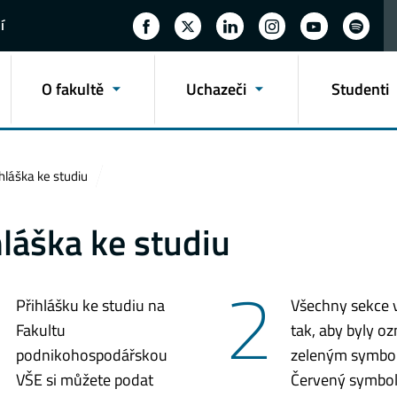
í
O fakultě
Uchazeči
Studenti
hláška ke studiu
hláška ke studiu
2
Přihlášku ke studiu na
Všechny sekce 
Fakultu
tak, aby byly o
podnikohospodářskou
zeleným symbo
VŠE si můžete podat
Červený symbol