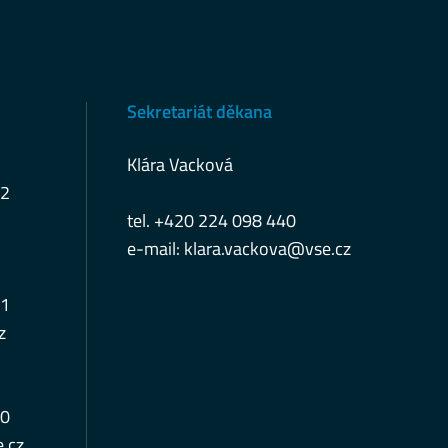
Sekretariát děkana
Klára Vacková
12
tel. +420 224 098 440
e-mail:
klara.vackova@vse.cz
11
z
10
.cz