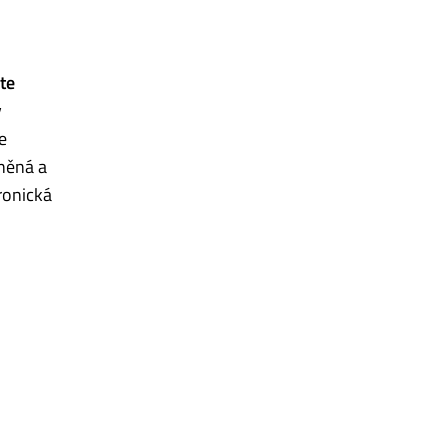
te
v
e
něná a
ronická