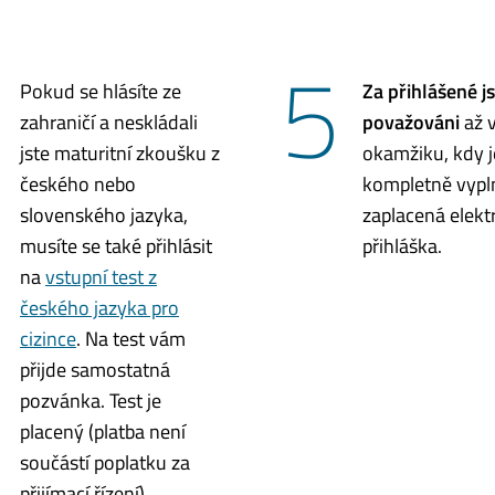
5
Pokud se hlásíte ze
Za přihlášené js
zahraničí a neskládali
považováni
až 
jste maturitní zkoušku z
okamžiku, kdy j
českého nebo
kompletně vypl
slovenského jazyka,
zaplacená elekt
musíte se také přihlásit
přihláška.
na
vstupní test z
českého jazyka pro
cizince
. Na test vám
přijde samostatná
pozvánka. Test je
placený (platba není
součástí poplatku za
přijímací řízení).