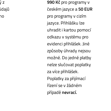
ý z
990 Kč
pro programy v
údajů
českém jazyce a
50 EUR
 ho
pro programy v cizím
jazyce. Přihlášku lze
uhradit i kartou pomocí
odkazu v systému pro
evidenci přihlášek. Jiné
způsoby úhrady nejsou
možné. Do jedné platby
nelze slučovat poplatky
za více přihlášek.
Poplatky za přijímací
řízení se v žádném
případě
nevrací.