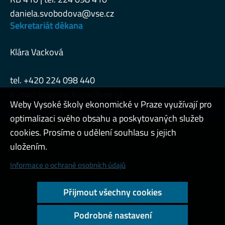
daniela.svobodova@vse.cz
Sekretariát děkana
Klára Vacková
tel. +420 224 098 440
e-mail:
klara.vackova@vse.cz
Weby Vysoké školy ekonomické v Praze využívají pro
optimalizaci svého obsahu a poskytovaných služeb
cookies. Prosíme o udělení souhlasu s jejich
Admin
uložením.
Cookies a ochrana osobních údajů
Informace o ochraně osobních údajů
Přístupnost webu
Přijmout všechny cookies
Vysoký kontrast
Podrobné nastavení