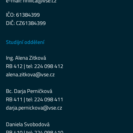
e-mail:
hnilica@vse.cz
IČO: 61384399
DIČ: CZ61384399
Studijní oddělení
Ing. Alena Zitková
RB 412 | tel: 224 098 412
alena.zitkova@vse.cz
Bc. Darja Perničková
RB 411 | tel: 224 098 411
darja.pernickova@vse.cz
Daniela Svobodová
RB 410 | tel: 224 098 410