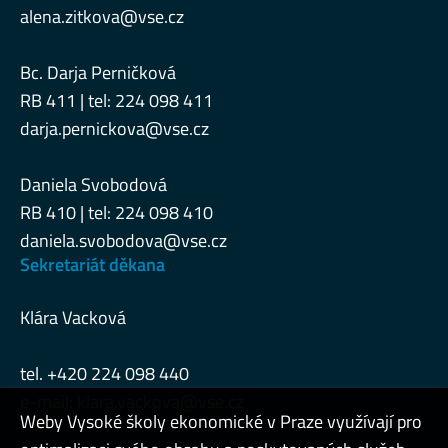
alena.zitkova@vse.cz
Bc. Darja Perničková
RB 411 | tel: 224 098 411
darja.pernickova@vse.cz
Daniela Svobodová
RB 410 | tel: 224 098 410
daniela.svobodova@vse.cz
Sekretariát děkana
Klára Vacková
tel. +420 224 098 440
e-mail:
klara.vackova@vse.cz
Weby Vysoké školy ekonomické v Praze využívají pro