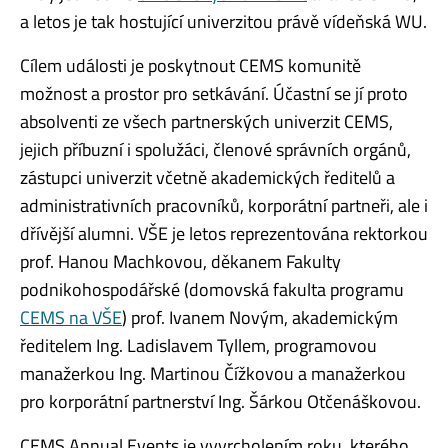
a letos je tak hostující univerzitou právě vídeňská WU.
Cílem události je poskytnout CEMS komunitě
možnost a prostor pro setkávání. Účastní se jí proto
absolventi ze všech partnerských univerzit CEMS,
jejich příbuzní i spolužáci, členové správních orgánů,
zástupci univerzit včetně akademických ředitelů a
administrativních pracovníků, korporátní partneři, ale i
dřívější alumni. VŠE je letos reprezentována rektorkou
prof. Hanou Machkovou, děkanem Fakulty
podnikohospodářské (domovská fakulta programu
CEMS na VŠE
) prof. Ivanem Novým, akademickým
ředitelem Ing. Ladislavem Tyllem, programovou
manažerkou Ing. Martinou Čížkovou a manažerkou
pro korporátní partnerství Ing. Šárkou Otčenáškovou.
CEMS Annual Events je vyvrcholením roku, kterého