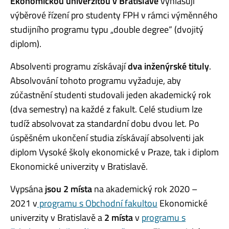
Ekonomickou univerzitou v Bratislavě
vyhlašují
výběrové řízení pro studenty FPH v rámci výměnného
studijního programu typu „double degree“ (dvojitý
diplom).
Absolventi programu získávají
dva inženýrské tituly
.
Absolvování tohoto programu vyžaduje, aby
zúčastnění studenti studovali jeden akademický rok
(dva semestry) na každé z fakult. Celé studium lze
tudíž absolvovat za standardní dobu dvou let. Po
úspěšném ukončení studia získávají absolventi jak
diplom Vysoké školy ekonomické v Praze, tak i diplom
Ekonomické univerzity v Bratislavě.
Vypsána
jsou 2 místa
na akademický rok 2020 –
2021 v
programu s Obchodní fakultou
Ekonomické
univerzity v Bratislavě a
2 místa
v
programu s