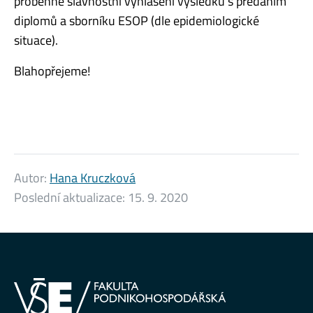
proběhne slavnostní vyhlášení výsledků s předáním
diplomů a sborníku ESOP (dle epidemiologické
situace).
Blahopřejeme!
Autor:
Hana Kruczková
Poslední aktualizace:
15. 9. 2020