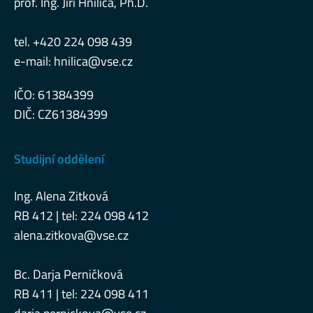
prof. Ing. Jiří Hnilica, Ph.D.
tel. +420 224 098 439
e-mail:
hnilica@vse.cz
IČO: 61384399
DIČ: CZ61384399
Studijní oddělení
Ing. Alena Zitková
RB 412 | tel: 224 098 412
alena.zitkova@vse.cz
Bc. Darja Perničková
RB 411 | tel: 224 098 411