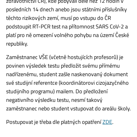
zdravotnictví ČR), kde pobývali déle než 12 hodin v
posledních 14 dnech anebo jsou státními příslušníky
těchto rizikových zemí, musí po vstupu do ČR
podstoupit RT-PCR test na přítomnost SARS CoV-2 a
platí pro ně omezení volného pohybu na území České
republiky.
Zaměstnanec VŠE (včetně hostujících profesorů) je
povinen výsledek testu předložit svému přímému
nadřízenému, student zašle naskenovaný dokument
své studijní referentce (koordinátorovi cizojazyčného
studijního programu) mailem. ​Do předložení
negativního výsledku testu, nesmí takový
zaměstnanec nebo student vstupovat do areálu školy.
Postupovat je třeba dle platných opatření
ZDE
.