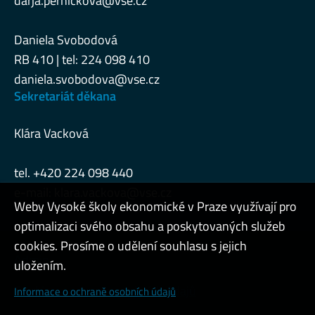
darja.pernickova@vse.cz
Daniela Svobodová
RB 410 | tel: 224 098 410
daniela.svobodova@vse.cz
Sekretariát děkana
Klára Vacková
tel. +420 224 098 440
e-mail:
klara.vackova@vse.cz
Weby Vysoké školy ekonomické v Praze využívají pro
optimalizaci svého obsahu a poskytovaných služeb
cookies. Prosíme o udělení souhlasu s jejich
Admin
uložením.
Cookies a ochrana osobních údajů
Informace o ochraně osobních údajů