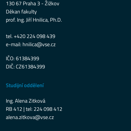
130 67 Praha 3 - Žižkov
Děkan fakulty
prof. Ing. Jiří Hnilica, Ph.D.
tel. +420 224 098 439
e-mail:
hnilica@vse.cz
IČO: 61384399
DIČ: CZ61384399
Studijní oddělení
Ing. Alena Zitková
RB 412 | tel: 224 098 412
alena.zitkova@vse.cz