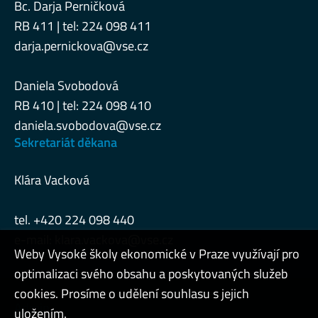
Bc. Darja Perničková
RB 411 | tel: 224 098 411
darja.pernickova@vse.cz
Daniela Svobodová
RB 410 | tel: 224 098 410
daniela.svobodova@vse.cz
Sekretariát děkana
Klára Vacková
tel. +420 224 098 440
e-mail:
klara.vackova@vse.cz
Weby Vysoké školy ekonomické v Praze využívají pro
optimalizaci svého obsahu a poskytovaných služeb
cookies. Prosíme o udělení souhlasu s jejich
Admin
uložením.