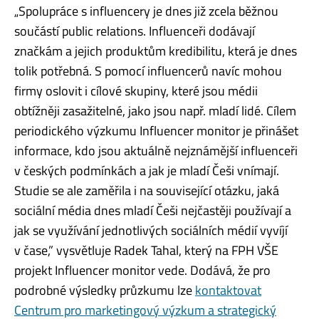
„Spolupráce s influencery je dnes již zcela běžnou
součástí public relations. Influenceři dodávají
značkám a jejich produktům kredibilitu, která je dnes
tolik potřebná. S pomocí influencerů navíc mohou
firmy oslovit i cílové skupiny, které jsou médii
obtížněji zasažitelné, jako jsou např. mladí lidé. Cílem
periodického výzkumu Influencer monitor je přinášet
informace, kdo jsou aktuálně nejznámější influenceři
v českých podmínkách a jak je mladí Češi vnímají.
Studie se ale zaměřila i na související otázku, jaká
sociální média dnes mladí Češi nejčastěji používají a
jak se využívání jednotlivých sociálních médií vyvíjí
v čase,” vysvětluje Radek Tahal, který na FPH VŠE
projekt Influencer monitor vede. Dodává, že pro
podrobné výsledky průzkumu lze
kontaktovat
Centrum pro marketingový výzkum a strategický