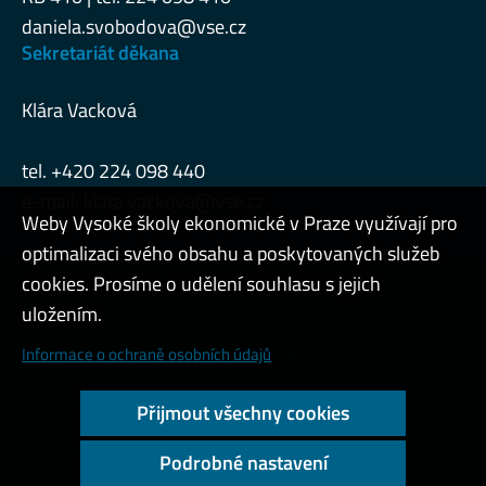
daniela.svobodova@vse.cz
Sekretariát děkana
Klára Vacková
tel. +420 224 098 440
e-mail:
klara.vackova@vse.cz
Weby Vysoké školy ekonomické v Praze využívají pro
optimalizaci svého obsahu a poskytovaných služeb
cookies. Prosíme o udělení souhlasu s jejich
Admin
uložením.
Cookies a ochrana osobních údajů
Informace o ochraně osobních údajů
Přístupnost webu
Přijmout všechny cookies
Vysoký kontrast
Podrobné nastavení