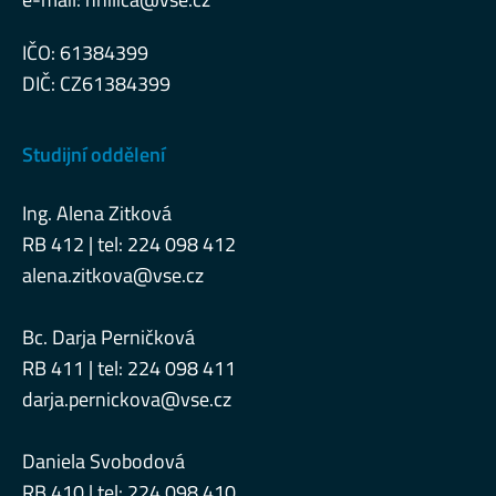
IČO: 61384399
DIČ: CZ61384399
Studijní oddělení
Ing. Alena Zitková
RB 412 | tel: 224 098 412
alena.zitkova@vse.cz
Bc. Darja Perničková
RB 411 | tel: 224 098 411
darja.pernickova@vse.cz
Daniela Svobodová
RB 410 | tel: 224 098 410