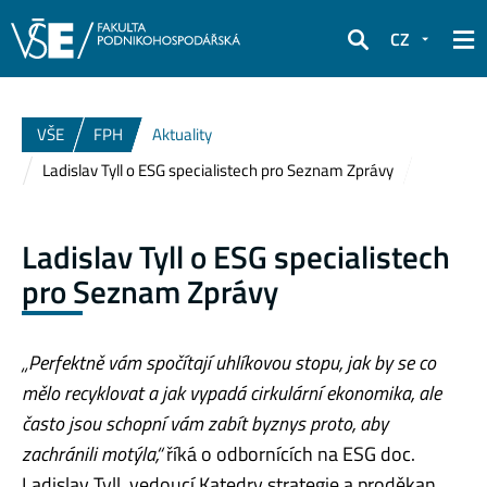
CZ
Hledat
VŠE
FPH
Aktuality
Ladislav Tyll o ESG specialistech pro Seznam Zprávy
Ladislav Tyll o ESG specialistech
pro Seznam Zprávy
„Perfektně vám spočítají uhlíkovou stopu, jak by se co
mělo recyklovat a jak vypadá cirkulární ekonomika, ale
často jsou schopní vám zabít byznys proto, aby
zachránili motýla,“
říká o odbornících na ESG doc.
Ladislav Tyll, vedoucí Katedry strategie a proděkan