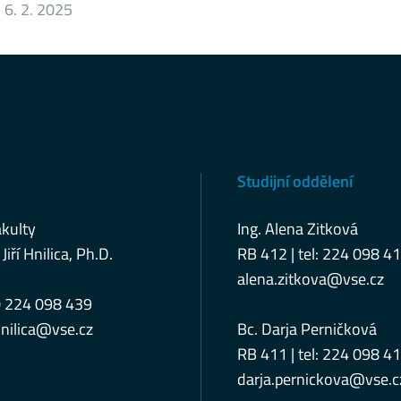
:
6. 2. 2025
Studijní oddělení
kulty
Ing. Alena Zitková
 Jiří Hnilica, Ph.D.
RB 412 | tel: 224 098 4
alena.zitkova@vse.cz
0 224 098 439
nilica@vse.cz
Bc. Darja Perničková
RB 411 | tel: 224 098 4
darja.pernickova@vse.c