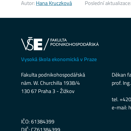
Autor:
Hana Kruczková
Poslední aktualizace
Vysoká škola ekonomická v Praze
Fakulta podnikohospodářská
Děkan fa
nám. W. Churchilla 1938/4
prof. Ing.
130 67 Praha 3 - Žižkov
tel. +42
e-mail:
h
IČO: 61384399
DIČ: CZ61384399