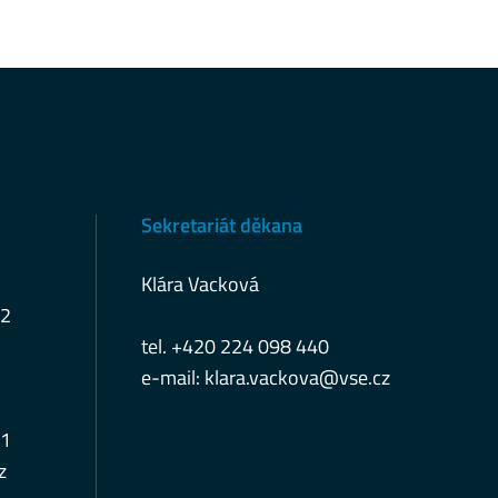
Sekretariát děkana
Klára Vacková
12
tel. +420 224 098 440
e-mail:
klara.vackova@vse.cz
11
z