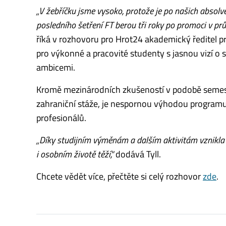
„V žebříčku jsme vysoko, protože je po našich absolve
posledního šetření FT berou tři roky po promoci v prů
říká v rozhovoru pro Hrot24 akademický ředitel p
pro výkonné a pracovité studenty s jasnou vizí o sv
ambicemi.
Kromě mezinárodních zkušeností
v
podobě seme
zahraniční stáže, je nespornou výhodou programu 
profesionálů.
„Díky studijním výměnám a dalším aktivitám vznikla c
i osobním životě těží,“
dodává Tyll.
Chcete vědět více, přečtěte si celý rozhovor
zde
.