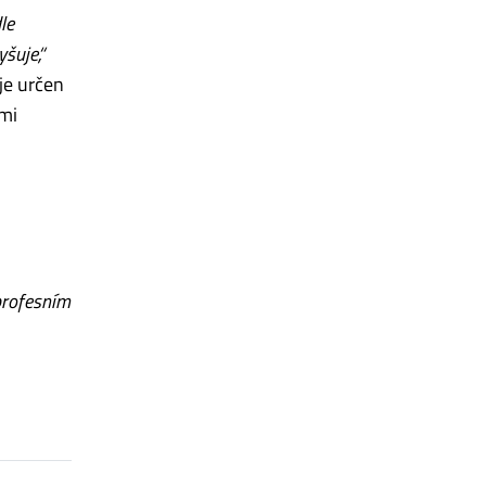
le
šuje,“
je určen
ími
 profesním