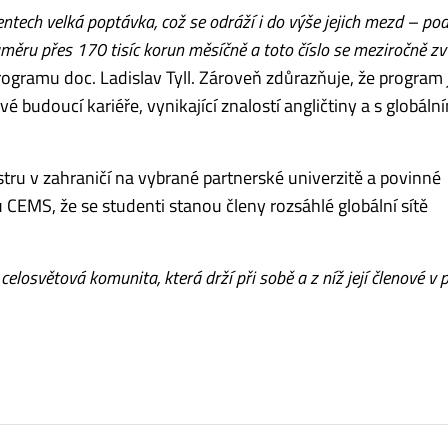
ntech velká poptávka, což se odráží i do výše jejich mezd – pod
měru přes 170 tisíc korun měsíčně a toto číslo se meziročně zvy
rogramu doc. Ladislav Tyll. Zároveň zdůrazňuje, že program 
é budoucí kariéře, vynikající znalostí angličtiny a s globáln
stru
v
zahraničí na
v
ybrané partnerské univerzitě a povinné
CEMS, že se studenti stanou členy rozsáhlé globální sítě
elosvětová komunita, která drží při sobě a z níž její členové v