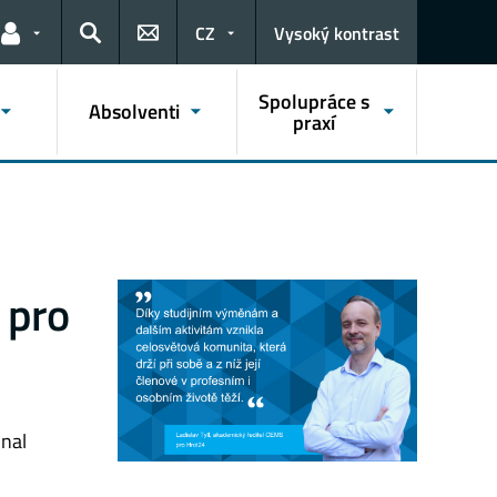
CZ
Vysoký kontrast
Odkazy pro uživatele
Hledat
Spolupráce s
Absolventi
praxí
 pro
onal