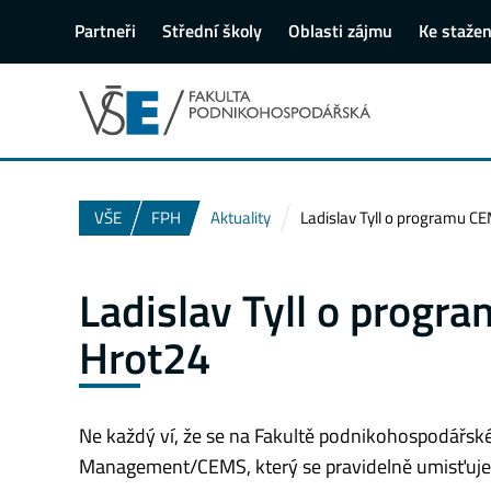
Partneři
Střední školy
Oblasti zájmu
Ke stažen
VŠE
FPH
Aktuality
Ladislav Tyll o programu C
Ladislav Tyll o prog
Hrot24
Ne každý ví, že se na Fakultě podnikohospodářské 
Management/CEMS, který se pravidelně umisťuje n