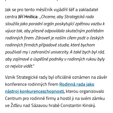
Jak se pro tento měsíčník vyjádřil šéf a zakladatel
centra
Jiří Hnilica
: „
Chceme, aby Strategická rada
sloužila jako poradní orgán poskytující zpětnou vazbu k
výuce tak, aby přesně odpovídala skutečným potřebám
rodinných firem. Zároveň je naším cílem psát o českých
rodinných firmách případové studie, které bychom
používali my i zahraniční univerzity. A také bych byl rád,
aby zajímavé a úspěšné podniky v rodinných rukou byly
co nejvíce vidět.
“
Vznik Strategické rady byl oficiálně oznámen na závěr
konference rodinných firem
Rodinná rada jako
nástroj konkurenceschopnosti
,
kterou organizovalo
Centrum pro rodinné firmy a hostil ji na svém zámku
ve Žďáru nad Sázavou hrabě Constantin Kinský.