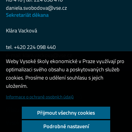
daniela.svobodova@vse.cz
Sekretariát děkana
Klára Vacková
tel. +420 224 098 440
e-mail:
klara.vackova@vse.cz
Weby Vysoké školy ekonomické v Praze využívají pro
optimalizaci svého obsahu a poskytovaných služeb
cookies. Prosíme o udělení souhlasu s jejich
Admin
uložením.
Cookies a ochrana osobních údajů
Informace o ochraně osobních údajů
Přístupnost webu
Přijmout všechny cookies
Vysoký kontrast
Podrobné nastavení