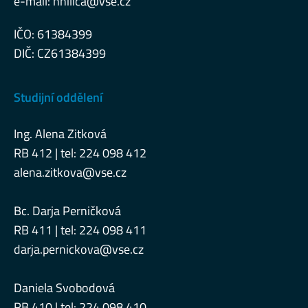
e-mail:
hnilica@vse.cz
IČO: 61384399
DIČ: CZ61384399
Studijní oddělení
Ing. Alena Zitková
RB 412 | tel: 224 098 412
alena.zitkova@vse.cz
Bc. Darja Perničková
RB 411 | tel: 224 098 411
darja.pernickova@vse.cz
Daniela Svobodová
RB 410 | tel: 224 098 410