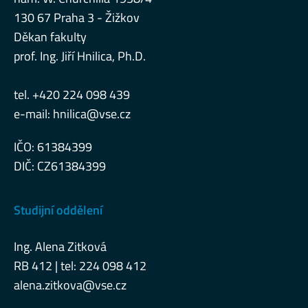
130 67 Praha 3 - Žižkov
Děkan fakulty
prof. Ing. Jiří Hnilica, Ph.D.
tel. +420 224 098 439
e-mail:
hnilica@vse.cz
IČO: 61384399
DIČ: CZ61384399
Studijní oddělení
Ing. Alena Zitková
RB 412 | tel: 224 098 412
alena.zitkova@vse.cz