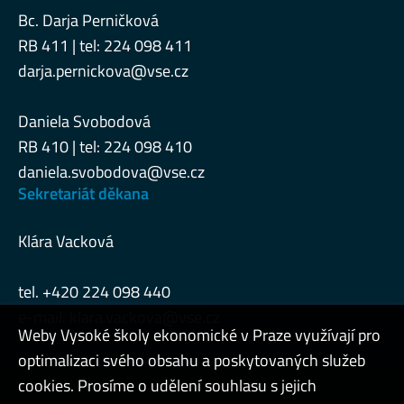
Bc. Darja Perničková
RB 411 | tel: 224 098 411
darja.pernickova@vse.cz
Daniela Svobodová
RB 410 | tel: 224 098 410
daniela.svobodova@vse.cz
Sekretariát děkana
Klára Vacková
tel. +420 224 098 440
e-mail:
klara.vackova@vse.cz
Weby Vysoké školy ekonomické v Praze využívají pro
optimalizaci svého obsahu a poskytovaných služeb
cookies. Prosíme o udělení souhlasu s jejich
Admin