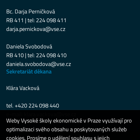
Bc. Darja Perničková
RB 411 | tel: 224 098 411
darja.pernickova@vse.cz
Daniela Svobodová
RB 410 | tel: 224 098 410
daniela.svobodova@vse.cz
Sekretariát děkana
Klára Vacková
tel. +420 224 098 440
e-mail:
klara.vackova@vse.cz
Weby Vysoké školy ekonomické v Praze využívají pro
optimalizaci svého obsahu a poskytovaných služeb
cookies. Prosíme o udělení souhlasu s jejich