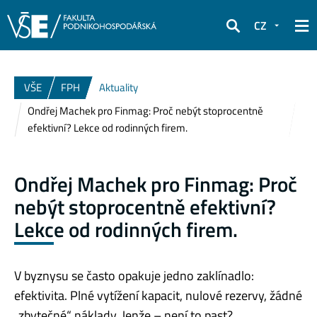
CZ
Hledat
VŠE
FPH
Aktuality
Ondřej Machek pro Finmag: Proč nebýt stoprocentně
efektivní? Lekce od rodinných firem.
Ondřej Machek pro Finmag: Proč
nebýt stoprocentně efektivní?
Lekce od rodinných firem.
V byznysu se často opakuje jedno zaklínadlo:
efektivita. Plné vytížení kapacit, nulové rezervy, žádné
„zbytečné“ náklady. Jenže – není to past?