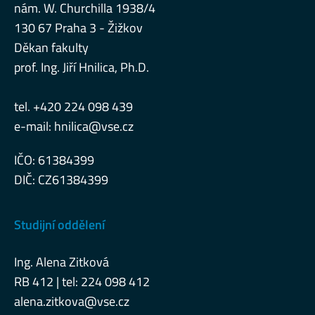
nám. W. Churchilla 1938/4
130 67 Praha 3 - Žižkov
Děkan fakulty
prof. Ing. Jiří Hnilica, Ph.D.
tel. +420 224 098 439
e-mail:
hnilica@vse.cz
IČO: 61384399
DIČ: CZ61384399
Studijní oddělení
Ing. Alena Zitková
RB 412 | tel: 224 098 412
alena.zitkova@vse.cz