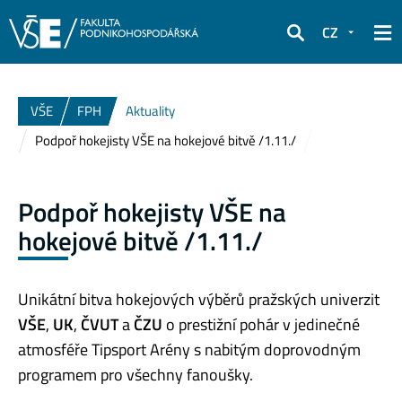
CZ
Hledat
VŠE
FPH
Aktuality
Podpoř hokejisty VŠE na hokejové bitvě /1.11./
Podpoř hokejisty VŠE na
hokejové bitvě /1.11./
Unikátní bitva hokejových výběrů pražských univerzit
VŠE
,
UK
,
ČVUT
a
ČZU
o prestižní pohár v jedinečné
atmosféře Tipsport Arény s nabitým doprovodným
programem pro všechny fanoušky.