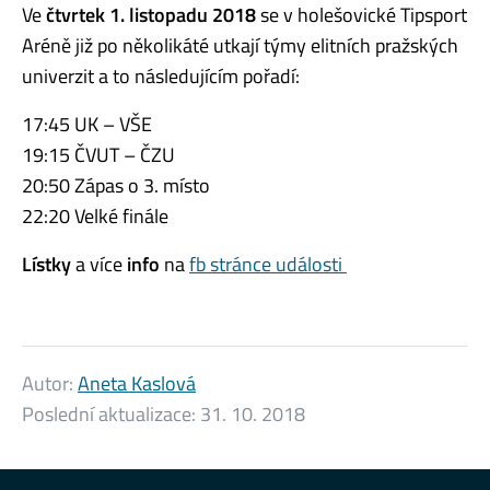
Ve
čtvrtek 1. listopadu 2018
se v holešovické Tipsport
Aréně již po několikáté utkají týmy elitních pražských
univerzit a to následujícím pořadí:
17:45 UK – VŠE
19:15 ČVUT – ČZU
20:50 Zápas o 3. místo
22:20 Velké finále
Lístky
a více
info
na
fb stránce události
Autor:
Aneta Kaslová
Poslední aktualizace:
31. 10. 2018