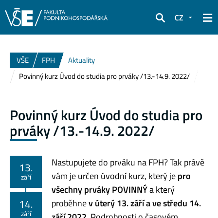
CZ
Hledat
VŠE
FPH
Aktuality
Povinný kurz Úvod do studia pro prváky /13.-14.9. 2022/
Povinný kurz Úvod do studia pro
prváky /13.-14.9. 2022/
Nastupujete do prváku na FPH? Tak právě
13.
vám je určen úvodní kurz, který je
pro
září
všechny prváky POVINNÝ
a který
14.
proběhne
v úterý 13. září a ve středu 14.
září
září 2022
. Podrobnosti o časovém