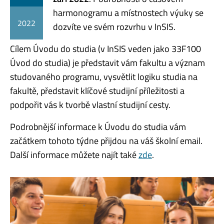
harmonogramu a místnostech výuky se
2022
dozvíte ve svém rozvrhu v InSIS.
Cílem Úvodu do studia (v InSIS veden jako 33F100
Úvod do studia) je představit vám fakultu a význam
studovaného programu, vysvětlit logiku studia na
fakultě, představit klíčové studijní příležitosti a
podpořit vás k tvorbě vlastní studijní cesty.
Podrobnější informace k Úvodu do studia vám
začátkem tohoto týdne přijdou na váš školní email.
Další informace můžete najít také
zde
.