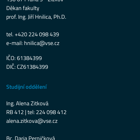
Děkan fakulty
prof. Ing. Jiří Hnilica, Ph.D.
tel. +420 224 098 439
e-mail:
hnilica@vse.cz
IČO: 61384399
DIČ: CZ61384399
Studijní oddělení
Ing. Alena Zitková
RB 412 | tel: 224 098 412
alena.zitkova@vse.cz
Bc. Darja Perničková