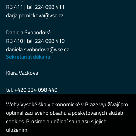
RB 411 | tel: 224 098 411
darja.pernickova@vse.cz
Daniela Svobodová
RB 410 | tel: 224 098 410
daniela.svobodova@vse.cz
Sekretariát děkana
Klára Vacková
tel. +420 224 098 440
e-mail:
klara.vackova@vse.cz
Weby Vysoké školy ekonomické v Praze využívají pro
optimalizaci svého obsahu a poskytovaných služeb
cookies. Prosíme o udělení souhlasu s jejich
Admin
uložením.