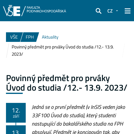
CZ
Hledat
VŠE
FPH
Aktuality
Povinný předmět pro prváky Úvod do studia /12.- 13.9.
2023/
Povinný předmět pro prváky
Úvod do studia /12.- 13.9. 2023/
Jedná se o první předmět (v InSIS veden jako
12.
33F100 Úvod do studia), který studenti
září
nastupující do bakalářského studia na FPH
13.
absolvují. Předmět je koncipován tak, aby