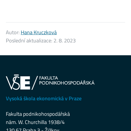
Autor:
Hana Kruczková
Poslední aktualizace:
2. 8. 2023
Vysoká škola ekonomická v Praze
Fakulta podnikohospodářská
nám. W. Churchilla 1938/4
130 67 Praha 3 - Žižkov