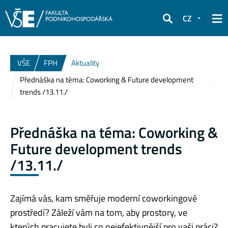
CZ
Hledat
VŠE
FPH
Aktuality
Přednáška na téma: Coworking & Future development
trends /13.11./
Přednáška na téma: Coworking &
Future development trends
/13.11./
Zajímá vás, kam směřuje moderní coworkingové
prostředí? Záleží vám na tom, aby prostory, ve
kterých pracujete byli co nejefektivnější pro vaši práci?