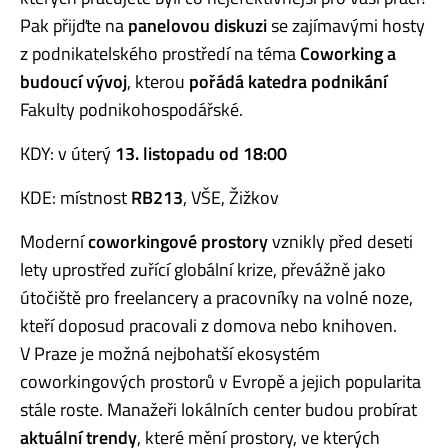
Pak přijďte na
panelovou diskuzi
se zajímavými hosty
z podnikatelského prostředí na téma
Coworking a
budoucí vývoj
, kterou
pořádá katedra podnikání
Fakulty podnikohospodářské.
KDY: v úterý
13. listopadu od 18:00
KDE: místnost
RB213
, VŠE, Žižkov
Moderní
coworkingové prostory
vznikly před deseti
lety uprostřed zuřící globální krize, převážně jako
útočiště pro freelancery a pracovníky na volné noze,
kteří doposud pracovali z domova nebo knihoven.
V Praze je možná nejbohatší ekosystém
coworkingových prostorů v Evropě a jejich popularita
stále roste. Manažeři lokálních center budou probírat
aktuální trendy
, které mění prostory, ve kterých