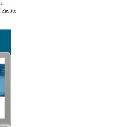
cz
.
Zjistíte