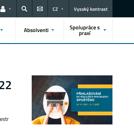
CZ
Vysoký kontrast
Odkazy pro uživatele
Hledat
Spolupráce s
Absolventi
praxí
/22
estr