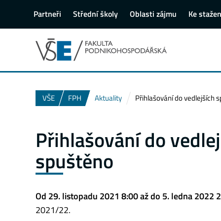
Partneři
Střední školy
Oblasti zájmu
Ke stažen
VŠE
FPH
Aktuality
Přihlašování do vedlejších 
Přihlašování do vedlej
spuštěno
Od 29. listopadu 2021 8:00 až do 5. ledna 2022 
2021/22.