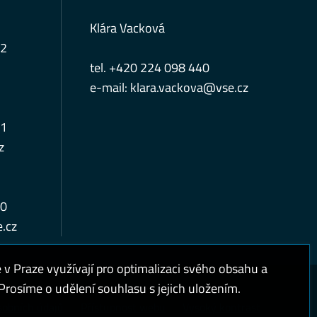
Klára Vacková
12
tel. +420 224 098 440
e-mail:
klara.vackova@vse.cz
11
z
10
.cz
 Praze využívají pro optimalizaci svého obsahu a
rosíme o udělení souhlasu s jejich uložením.
sobních údajů
Přístupnost webu
Vysoký kontrast