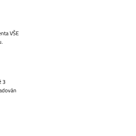
enta VŠE
u.
ž 3
yžadován