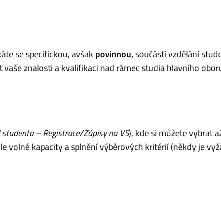
káte se specifickou, avšak
povinnou,
součástí vzdělání stud
řit vaše znalosti a kvalifikaci nad rámec studia hlavního obor
 studenta – Registrace/Zápisy na VS
), kde si můžete vybrat a
dle volné kapacity a splnění výběrových kritérií (někdy je v