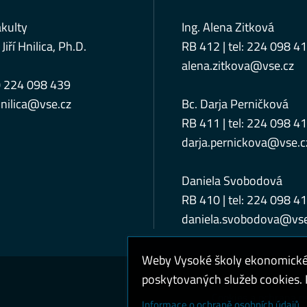
kulty
Ing. Alena Zitková
 Jiří Hnilica, Ph.D.
RB 412 | tel: 224 098 4
alena.zitkova@vse.cz
0 224 098 439
nilica@vse.cz
Bc. Darja Perničková
RB 411 | tel: 224 098 4
darja.pernickova@vse.c
Daniela Svobodová
RB 410 | tel: 224 098 4
daniela.svobodova@vse
Weby Vysoké školy ekonomické v
poskytovaných služeb cookies. P
Cookies a ochrana o
Informace o ochraně osobních údajů