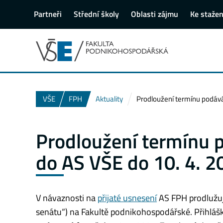
Partneři
Střední školy
Oblasti zájmu
Ke stažen
VŠE
FPH
Aktuality
Prodloužení termínu podáván
Prodloužení termínu p
do AS VŠE do 10. 4. 2
V návaznosti na
přijaté usnesení
AS FPH prodlužuje
senátu“) na Fakultě podnikohospodářské. Přihláš