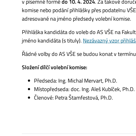
v písemné formě
do 10. 4. 2024
. Za takové doruč
komise nebo podání přihlášky přes podatelnu VŠE
adresované na jméno předsedy volební komise.
Přihláška kandidáta do voleb do AS VŠE na Faku
jméno kandidáta (s tituly).
Nezávazný vzor přihlá
Řádné volby do AS VŠE se budou konat v termín
Složení dílčí volební komise:
Předseda: Ing. Michal Mervart, Ph.D.
Místopředseda: doc. Ing. Aleš Kubíček, Ph.D.
Členové: Petra Štamfestová, Ph.D.