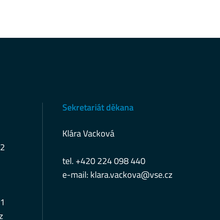
Sekretariát děkana
Klára Vacková
12
tel. +420 224 098 440
e-mail:
klara.vackova@vse.cz
11
z