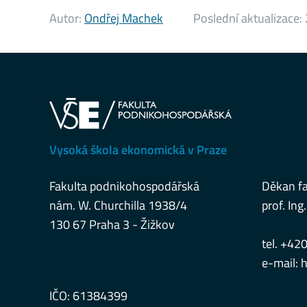
Autor:
Ondřej Machek
Poslední aktualizace:
Vysoká škola ekonomická v Praze
Fakulta podnikohospodářská
Děkan fa
nám. W. Churchilla 1938/4
prof. Ing.
130 67 Praha 3 - Žižkov
tel. +42
e-mail:
h
IČO: 61384399