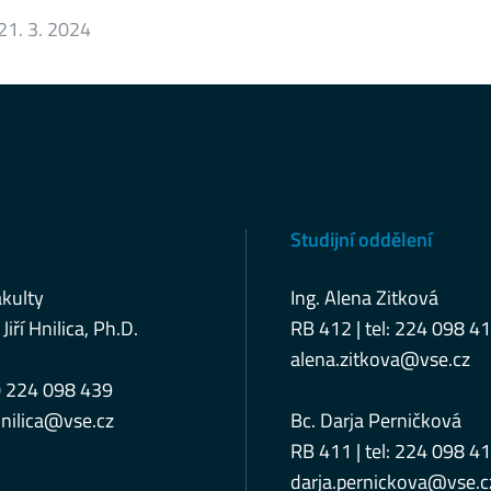
21. 3. 2024
Studijní oddělení
kulty
Ing. Alena Zitková
 Jiří Hnilica, Ph.D.
RB 412 | tel: 224 098 4
alena.zitkova@vse.cz
0 224 098 439
nilica@vse.cz
Bc. Darja Perničková
RB 411 | tel: 224 098 4
darja.pernickova@vse.c