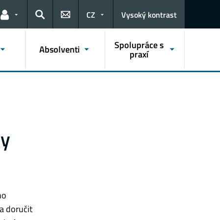
CZ
Vysoký kontrast
Odkazy pro uživatele
Hledat
Spolupráce s
Absolventi
praxí
by
ho
a doručit