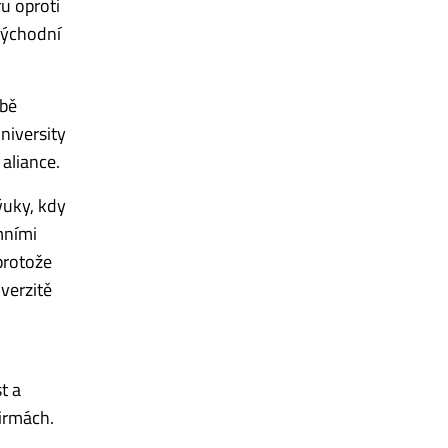
u oproti
východní
obě
niversity
 aliance.
ýuky, kdy
mními
 protože
verzitě
,
t a
firmách.