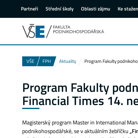
Partneři
Střední školy
Oblasti zájmu
Ke stažen
VŠE
FPH
Aktuality
Program Fakulty podnikohosp
Program Fakulty podn
Financial Times 14. ne
Magisterský program Master in International Man
podnikohospodářské, se v aktuálním žebříčku
„Fi