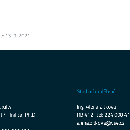
ce:
13. 9. 2021
Studijní oddělení
kulty
Ing. Alena Zitková
 Jiří Hnilica, Ph.D.
RB 412 | tel: 224 098 4
alena.zitkova@vse.cz