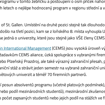
í programu v tomto žebříčku a postoupení o osm příček nahor
ch letech o nejlépe hodnocený program v regionu střední a 
 of St. Gallen. Umístění na druhé pozici stejně tak dlouhod
ošlo na třetí pozici, kam se z loňského 8. místa vyhoupla U
se jedná o univerzity, které jsou stejně jako VŠE členy CEMS
in International Management
(CEMS) jsou vysoká úroveň v
žadavkům CEMS aliance, úzká spolupráce s vybranými fire
 nebo Plzeňský Prazdroj, ale také výrazný zahraniční přesah,
iční stáž a strávit jeden semestr na vybrané zahraniční uni
větových univerzit a téměř 70 firemních partnerů.
rní posun absolventů programu (včetně platových podmínek)
 nebo podíl mezinárodních studentů), mezinárodní zkušenos
o počet zapsaných studentů nebo jejich podíl na stážích ve 