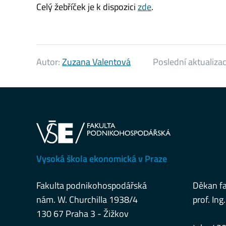
Celý žebříček je k dispozici
zde
.
Autor:
Zuzana Valentová
Poslední aktualiza
Vysoká škola ekonomická v Praze
Fakulta podnikohospodářská
Děkan fa
nám. W. Churchilla 1938/4
prof. Ing.
130 67 Praha 3 - Žižkov