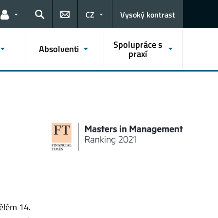
CZ
Vysoký kontrast
Odkazy pro uživatele
Hledat
Spolupráce s
Absolventi
praxí
vělém 14.