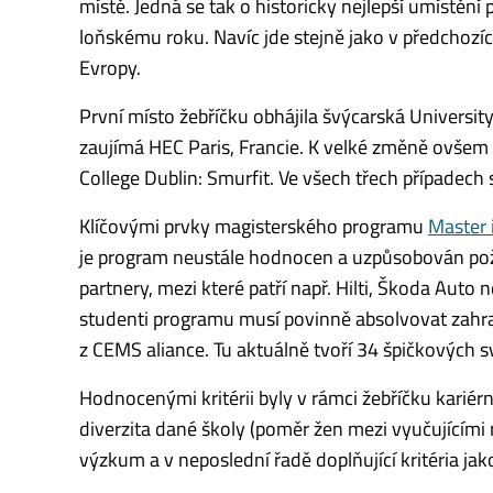
místě. Jedná se tak o historicky nejlepší umístěn
loňskému roku. Navíc jde stejně jako v předchozí
Evropy.
První místo žebříčku obhájila švýcarská University
zaujímá HEC Paris, Francie. K velké změně ovšem d
College Dublin: Smurfit. Ve všech třech případech 
Klíčovými prvky magisterského programu
Master 
je program neustále hodnocen a uzpůsobován po
partnery, mezi které patří např. Hilti, Škoda Auto
studenti programu musí povinně absolvovat zahran
z CEMS aliance. Tu aktuálně tvoří 34 špičkových s
Hodnocenými kritérii byly v rámci žebříčku karié
diverzita dané školy (poměr žen mezi vyučujícími
výzkum a v neposlední řadě doplňující kritéria jak