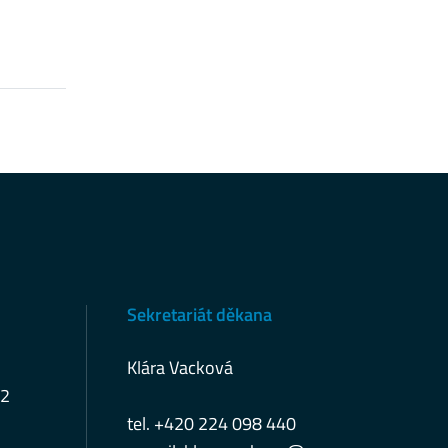
Sekretariát děkana
Klára Vacková
12
tel. +420 224 098 440