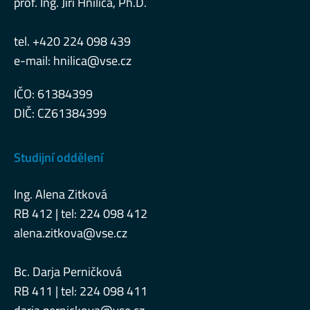
prof. Ing. Jiří Hnilica, Ph.D.
tel. +420 224 098 439
e-mail:
hnilica@vse.cz
IČO: 61384399
DIČ: CZ61384399
Studijní oddělení
Ing. Alena Zitková
RB 412 | tel: 224 098 412
alena.zitkova@vse.cz
Bc. Darja Perničková
RB 411 | tel: 224 098 411