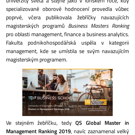
univerzity světa a stejně jako v loňském roce, kdy
specializované oborové hodnocení provedla vůbec
poprvé, včera publikovala žebříčky navazujících
magisterských programů
Business Masters Ranking
pro oblasti management, finance a business analytics.
Fakulta podnikohospodářská uspěla v kategorii
management, kde se umístila se svým navazujícím
magisterským programem.
Ve stejném žebříčku, tedy
QS Global Master in
Management Ranking 2019
, navíc zaznamenal velký