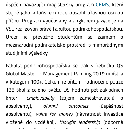
úspěch navazující magisterský program
CEMS
, který
stejně jako v loňském roce obsadil úžasnou osmou
příčku. Program vyučovaný v anglickém jazyce je na
VŠE realizován právě Fakultou podnikohospodářskou.
Určen je převážně studentům se zájmem o
mezinárodní podnikatelské prostředí s mimořádnými
studijními výsledky.
Fakulta podnikohospodářská se pak v žebříčku QS
Global Master in Management Ranking 2019 umístila
v kategorii 100+. Celkem je přitom hodnoceno pouze
135 škol z celého světa. QS hodnotí pět základních
kritérií:
employability
(zájem zaměstnavatelů o
absolventy),
alumni outcomes
(úspěšnost
absolventů),
value for money
(návratnost investice
vložené do vzdělání),
thought
leadership
(odborná