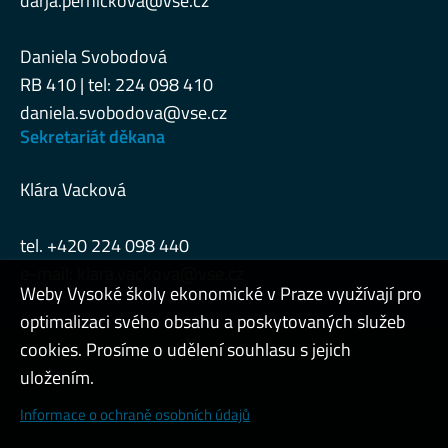
darja.pernickova@vse.cz
Daniela Svobodová
RB 410 | tel: 224 098 410
daniela.svobodova@vse.cz
Sekretariát děkana
Klára Vacková
tel. +420 224 098 440
e-mail:
klara.vackova@vse.cz
Weby Vysoké školy ekonomické v Praze využívají pro
optimalizaci svého obsahu a poskytovaných služeb
cookies. Prosíme o udělení souhlasu s jejich
Admin
uložením.
Cookies a ochrana osobních údajů
Informace o ochraně osobních údajů