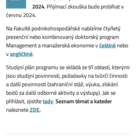
2024
. Přijímací zkouška bude probíhat v
červnu 2024.
Na Fakultě podnikohospodářské nabízíme čtyřletý
prezenční nebo kombinovaný doktorský program
Management a manažerská ekonomie v
češtině
nebo
v
angličtině
.
Studijní plán programu se skládá ze tří oblastí, kterými
jsou studijní povinnosti, požadavky na tvůrčí činnosti
a další povinnosti (zahraniční stáž, výuka, získání
bodů za další odborné aktivity a výstupy). Jak se
přihlásit, zjistíte
tady
.
Seznam témat a kateder
naleznete
ZDE
.