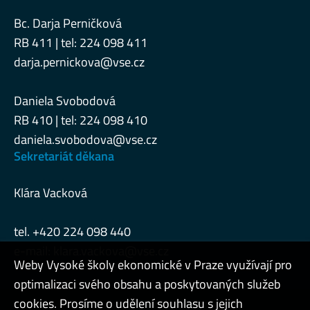
Bc. Darja Perničková
RB 411 | tel: 224 098 411
darja.pernickova@vse.cz
Daniela Svobodová
RB 410 | tel: 224 098 410
daniela.svobodova@vse.cz
Sekretariát děkana
Klára Vacková
tel. +420 224 098 440
e-mail:
klara.vackova@vse.cz
Weby Vysoké školy ekonomické v Praze využívají pro
optimalizaci svého obsahu a poskytovaných služeb
cookies. Prosíme o udělení souhlasu s jejich