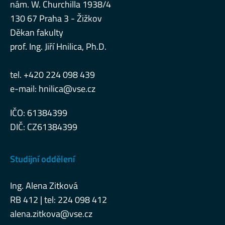
nám. W. Churchilla 1938/4
130 67 Praha 3 - Žižkov
Děkan fakulty
prof. Ing. Jiří Hnilica, Ph.D.
tel. +420 224 098 439
e-mail:
hnilica@vse.cz
IČO: 61384399
DIČ: CZ61384399
Studijní oddělení
Ing. Alena Zitková
RB 412 | tel: 224 098 412
alena.zitkova@vse.cz