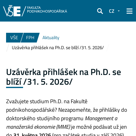
CZ
Hledat
VŠE
FPH
Aktuality
Uzávěrka přihlášek na Ph.D. se blíží /31. 5. 2026/
Uzávěrka přihlášek na Ph.D. se
blíží /31. 5. 2026/
Zvažujete studium Ph.D. na Fakultě
podnikohospodářské? Nezapomeňte, že přihlášky do
doktorského studijního programu
Management a
manažerská ekonomie (MME)
je možné podávat už jen
do
31. května 2026
(pro začátek studia v září 2026).