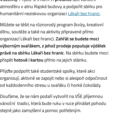
atmosféru v atriu Rajské budovy a podpořit sbírku pro
humanitární neziskovou organizaci
Lékaři bez hranic
.
Můžete se těšit na různorodý program (kvízy, kreativní
dílnu, soutěže a také na aktivity připravené přímo
organizací Lékaři bez hranic).
Zahřát se budete moci
výborným svařákem, z jehož prodeje poputuje výdělek
právě na sbírku Lékaři bez hranic
. Na sbírku budete moci
přispět
hotově i kartou
přímo na jejich stánku.
Přijďte podpořit také studentské spolky, které akci
organizují, aktivně se zapojit nebo si alespoň odpočinout
od každodenního stresu u svařáku či horké čokolády.
Doufáme, že se nám podaří vytvořit na VŠE příjemnou
vánoční tradici, která bude ruku v ruce přinášet pohodu
stejně jako zamyšlení a pomoc potřebným.