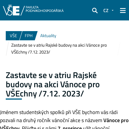
CZ
Hledat
VŠE
FPH
Aktuality
Zastavte se v atriu Rajské budovy na akci Vánoce pro
VŠEchny /7.12. 2023/
Zastavte se v atriu Rajské
budovy na akci Vánoce pro
VŠEchny /7.12. 2023/
Jménem studentských spolků při VŠE bychom vás rádi
pozvali na druhý ročník vánoční akce s názvem
Vánoce pro
VŠEchny
. Přijďte si s námi
7. prosince
užít vánoční