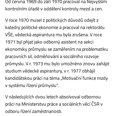
Od června 1969 do září 1970 pracoval na Nejvyšším
kontrolním úřadě v oddělení kontroly mezd a cen.
V roce 1970 musel z politických důvodů odejít z
katedry politické ekonomie a pracoval na rektorátu
VŠE, vědecká aspirantura mu byla zrušena. V roce
1971 byl přijat jako odborný asistent na sekci
ekonomiky průmyslu se zaměřením na problematiku
pracovních sil, odměňování a sociálního rozvoje
průmyslu. V r. 1973 mu bylo umožněno znovu zahájit
studium vědecké aspirantury, v r. 1977 obhájil
kandidátskou práci na téma „Motivační funkce mzdy
v systému řízení průmyslu“.
V následujících dvou letech absolvoval odbornou
práci na Ministerstvu práce a sociálních věcí ČSR v
odboru řízení zaměstnanosti.