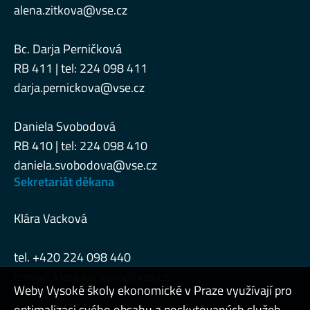
alena.zitkova@vse.cz
Bc. Darja Perničková
RB 411 | tel: 224 098 411
darja.pernickova@vse.cz
Daniela Svobodová
RB 410 | tel: 224 098 410
daniela.svobodova@vse.cz
Sekretariát děkana
Klára Vacková
tel. +420 224 098 440
e-mail:
klara.vackova@vse.cz
Weby Vysoké školy ekonomické v Praze využívají pro
optimalizaci svého obsahu a poskytovaných služeb