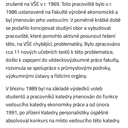
zrušené na VŠE v r. 1969. Toto pracoviště bylo v r.
1986 ustanovené na Fakultě výrobně ekonomické a
byl jmenován jeho vedoucím. V poměrně krátké době
se podařilo koncipovat studijní obor a vybudovat
pracoviště, které pomohlo aktivně posunout řešení
této, na VŠE chybějící, problematiky. Bylo zpracováno
cca 11 nových učebních textů k této problematice,
došlo k zapojení do vědeckovýzkumné práce fakulty,
rozvinula se spolupráce s průmyslovými podniky,
výzkumnými ústavy a řídícími orgány.
V březnu 1989 byl na základě výsledků voleb
studentů a pracovníků katedry jmenován do funkce
vedoucího katedry ekonomiky práce a od února
1991, po zřízení Katedry personalistiky úspěšně
absolvoval konkurs na místo vedoucího této katedry.