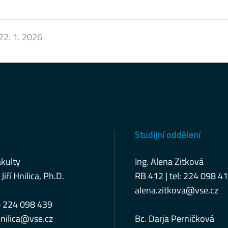
22. 1. 2026
Studijní oddělení
kulty
Ing. Alena Zitková
 Jiří Hnilica, Ph.D.
RB 412 | tel: 224 098 4
alena.zitkova@vse.cz
0 224 098 439
nilica@vse.cz
Bc. Darja Perničková