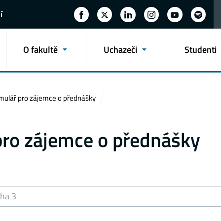
í
O fakultě
Uchazeči
Studenti
rmulář pro zájemce o přednášky
pro zájemce o přednášky