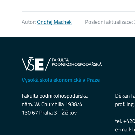
Autor:
Ondřej Machek
Poslední aktualizace:
Vysoká škola ekonomická v Praze
Fakulta podnikohospodářská
Děkan fa
nám. W. Churchilla 1938/4
prof. Ing.
130 67 Praha 3 - Žižkov
tel. +42
e-mail:
h