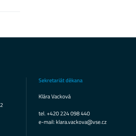
Sekretariát děkana
Klára Vacková
12
tel. +420 224 098 440
e-mail:
klara.vackova@vse.cz