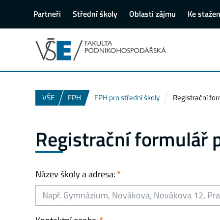
Partneři
Střední školy
Oblasti zájmu
Ke stažen
VŠE
FPH
FPH pro střední školy
Registrační fo
Registrační formulář 
Název školy a adresa: