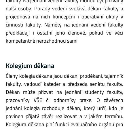
fakulty. Na jednání vedení fakulty mohou být přizvány
další osoby. Porady vedení svolává děkan fakulty a
projednává na nich koncepční i operativní úkoly v
činnosti fakulty. Náměty na jednání vedení fakulty
předkládají i ostatní jeho členové, pokud ve věci
kompetentně nerozhodnou sami.
Kolegium děkana
Členy kolegia děkana jsou děkan, proděkani, tajemník
fakulty, vedoucí kateder a předseda senátu fakulty.
Děkan může přizvat na jednání studenty fakulty,
pracovníky VŠE či odborníky praxe. O závěrech
jednání kolegia rozhoduje děkan, který určí, kdo je
povinen přijatý závěr realizovat a v jakém termínu.
Kolegium děkana plní funkci evaluačního orgánu pro