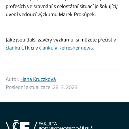
profesích ve srovnání s celostátní situací je šokující,“
uvedl vedoucí výzkumu Marek Prokůpek.
Jaké jsou další závěry výzkumu, si můžete přečíst v
článku ČTK
či v
článku v Refresher news
.
Autor:
Hana Kruczková
Poslední aktualizace:
28. 3. 2023