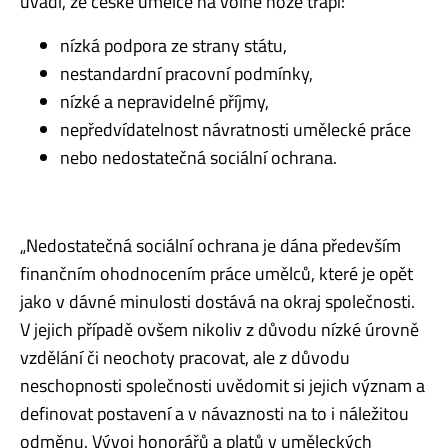
uvádí, že české umělce na volné noze trápí:
nízká podpora ze strany státu,
nestandardní pracovní podmínky,
nízké a nepravidelné příjmy,
nepředvídatelnost návratnosti umělecké práce
nebo nedostatečná sociální ochrana.
„Nedostatečná sociální ochrana je dána především
finančním ohodnocením práce umělců, které je opět
jako v dávné minulosti dostává na okraj společnosti.
V jejich případě ovšem nikoliv z důvodu nízké úrovně
vzdělání či neochoty pracovat, ale z důvodu
neschopnosti společnosti uvědomit si jejich význam a
definovat postavení a v návaznosti na to i náležitou
odměnu. Vývoj honorářů a platů v uměleckých