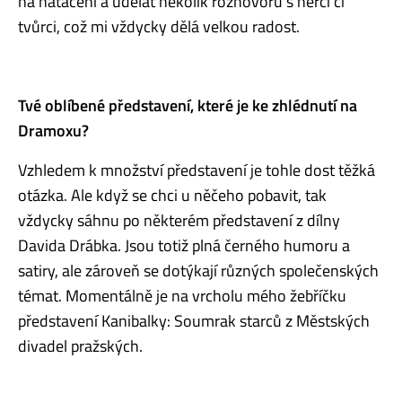
na natáčení a udělat několik rozhovorů s herci či
tvůrci, což mi vždycky dělá velkou radost.
Tvé oblíbené představení, které je ke zhlédnutí na
Dramoxu?
Vzhledem k množství představení je tohle dost těžká
otázka. Ale když se chci u něčeho pobavit, tak
vždycky sáhnu po některém představení z dílny
Davida Drábka. Jsou totiž plná černého humoru a
satiry, ale zároveň se dotýkají různých společenských
témat. Momentálně je na vrcholu mého žebříčku
představení Kanibalky: Soumrak starců z Městských
divadel pražských.