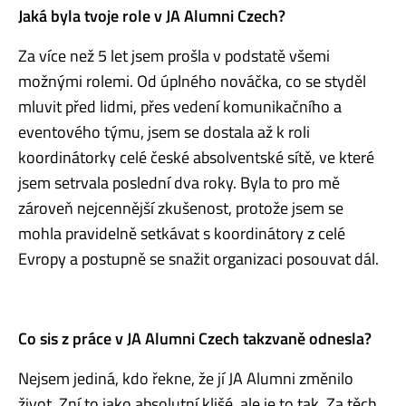
Jaká byla tvoje role v JA Alumni Czech?
Za více než 5 let jsem prošla v podstatě všemi
možnými rolemi. Od úplného nováčka, co se styděl
mluvit před lidmi, přes vedení komunikačního a
eventového týmu, jsem se dostala až k roli
koordinátorky celé české absolventské sítě, ve které
jsem setrvala poslední dva roky. Byla to pro mě
zároveň nejcennější zkušenost, protože jsem se
mohla pravidelně setkávat s koordinátory z celé
Evropy a postupně se snažit organizaci posouvat dál.
Co sis z práce v JA Alumni Czech takzvaně odnesla?
Nejsem jediná, kdo řekne, že jí JA Alumni změnilo
život. Zní to jako absolutní klišé, ale je to tak. Za těch