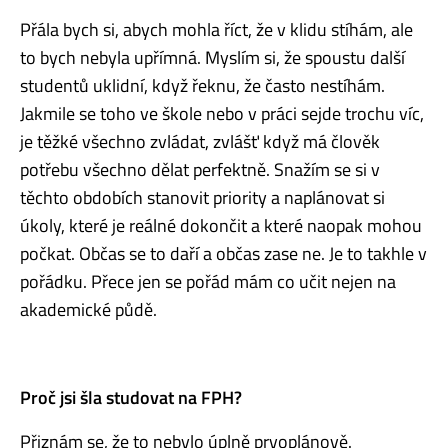
Přála bych si, abych mohla říct, že v klidu stíhám, ale
to bych nebyla upřímná. Myslím si, že spoustu další
studentů uklidní, když řeknu, že často nestíhám.
Jakmile se toho ve škole nebo v práci sejde trochu víc,
je těžké všechno zvládat, zvlášť když má člověk
potřebu všechno dělat perfektně. Snažím se si v
těchto obdobích stanovit priority a naplánovat si
úkoly, které je reálné dokončit a které naopak mohou
počkat. Občas se to daří a občas zase ne. Je to takhle v
pořádku. Přece jen se pořád mám co učit nejen na
akademické půdě.
Proč jsi šla studovat na FPH?
Přiznám se, že to nebylo úplně prvoplánově.