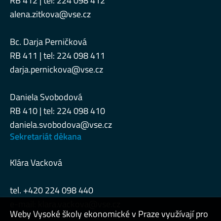
RB 412 | tel: 224 098 412
alena.zitkova@vse.cz
Bc. Darja Perničková
RB 411 | tel: 224 098 411
darja.pernickova@vse.cz
Daniela Svobodová
RB 410 | tel: 224 098 410
daniela.svobodova@vse.cz
Sekretariát děkana
Klára Vacková
tel. +420 224 098 440
e-mail:
klara.vackova@vse.cz
Weby Vysoké školy ekonomické v Praze využívají pro