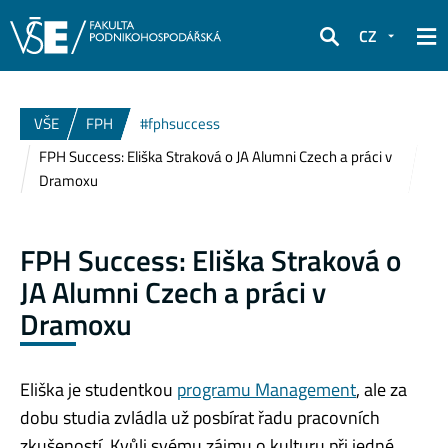
CZ
Hledat
VŠE
FPH
#fphsuccess
FPH Success: Eliška Straková o JA Alumni Czech a práci v
Dramoxu
FPH Success: Eliška Straková o
JA Alumni Czech a práci v
Dramoxu
Eliška je studentkou
programu Management
, ale za
dobu studia zvládla už posbírat řadu pracovních
zkušeností. Kvůli svému zájmu o kulturu při jedné