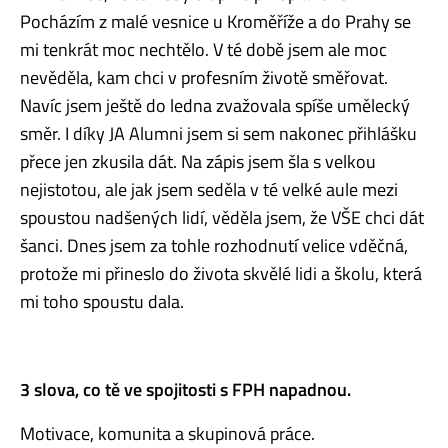
Pocházím z malé vesnice u Kroměříže a do Prahy se
mi tenkrát moc nechtělo. V té době jsem ale moc
nevěděla, kam chci v profesním životě směřovat.
Navíc jsem ještě do ledna zvažovala spíše umělecký
směr. I díky JA Alumni jsem si sem nakonec přihlášku
přece jen zkusila dát. Na zápis jsem šla s velkou
nejistotou, ale jak jsem seděla v té velké aule mezi
spoustou nadšených lidí, věděla jsem, že VŠE chci dát
šanci. Dnes jsem za tohle rozhodnutí velice vděčná,
protože mi přineslo do života skvělé lidi a školu, která
mi toho spoustu dala.
3 slova, co tě ve spojitosti s FPH napadnou.
Motivace, komunita a skupinová práce.