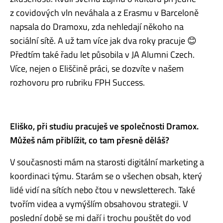
z covidových vln neváhala a z Erasmu v Barceloně
napsala do Dramoxu, zda nehledají někoho na
sociální sítě. A už tam více jak dva roky pracuje 😊
Předtím také řadu let působila v JA Alumni Czech.
Více, nejen o Eliščině práci, se dozvíte v našem
rozhovoru pro rubriku FPH Success.
Eliško, při studiu pracuješ ve společnosti Dramox.
Můžeš nám přiblížit, co tam přesně děláš?
V současnosti mám na starosti digitální marketing a
koordinaci týmu. Starám se o všechen obsah, který
lidé vidí na sítích nebo čtou v newsletterech. Také
tvořím videa a vymýšlím obsahovou strategii. V
poslední době se mi daří i trochu pouštět do vod