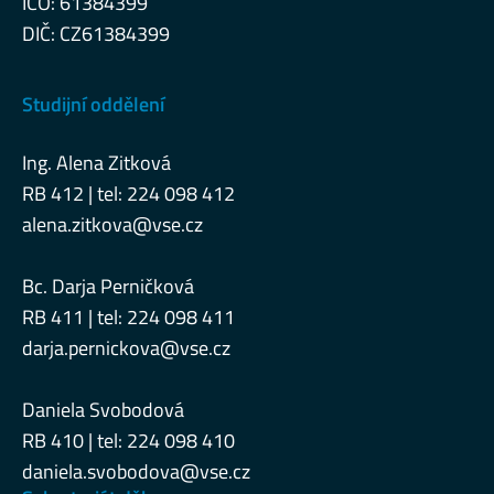
IČO: 61384399
DIČ: CZ61384399
Studijní oddělení
Ing. Alena Zitková
RB 412 | tel: 224 098 412
alena.zitkova@vse.cz
Bc. Darja Perničková
RB 411 | tel: 224 098 411
darja.pernickova@vse.cz
Daniela Svobodová
RB 410 | tel: 224 098 410
daniela.svobodova@vse.cz