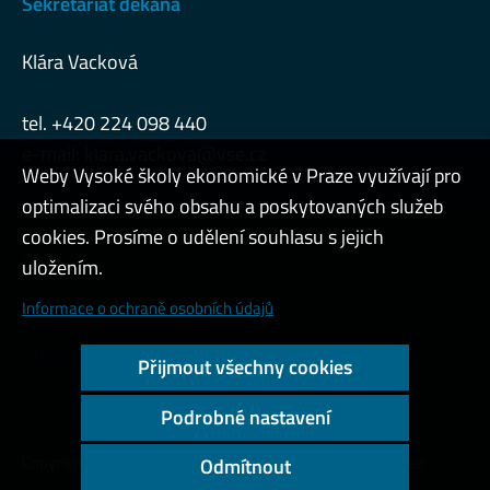
Sekretariát děkana
Klára Vacková
tel. +420 224 098 440
e-mail:
klara.vackova@vse.cz
Weby Vysoké školy ekonomické v Praze využívají pro
optimalizaci svého obsahu a poskytovaných služeb
cookies. Prosíme o udělení souhlasu s jejich
Admin
uložením.
Cookies a ochrana osobních údajů
Informace o ochraně osobních údajů
Přístupnost webu
Přijmout všechny cookies
Vysoký kontrast
Podrobné nastavení
Copyright © 2000 - 2026 Vysoká škola ekonomická v Praze
Odmítnout