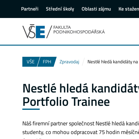
Partneři
Střední školy
Oblasti zájmu
Ke stažen
VŠE
FPH
Zpravodaj
Nestlé hledá kandidáty na 
Nestlé hledá kandidát
Portfolio Trainee
Náš firemní partner společnost Nestlé hledá kandi
studenty, co mohou odpracovat 75 hodin měsíčně (