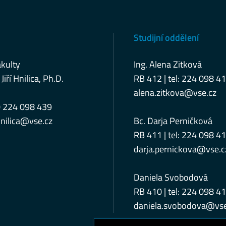
Studijní oddělení
kulty
Ing. Alena Zitková
 Jiří Hnilica, Ph.D.
RB 412 | tel: 224 098 4
alena.zitkova@vse.cz
0 224 098 439
nilica@vse.cz
Bc. Darja Perničková
RB 411 | tel: 224 098 4
darja.pernickova@vse.c
Daniela Svobodová
RB 410 | tel: 224 098 4
daniela.svobodova@vse