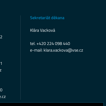
Sekretariát děkana
Klára Vacková
12
tel. +420 224 098 440
e-mail:
klara.vackova@vse.cz
11
z
10
.cz