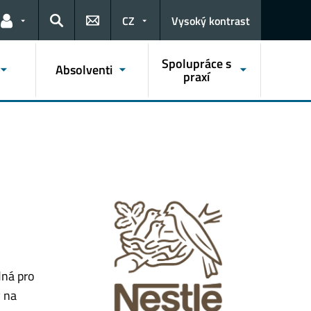
CZ
Vysoký kontrast
Odkazy pro uživatele
Hledat
Spolupráce s
Absolventi
praxí
dná pro
y na