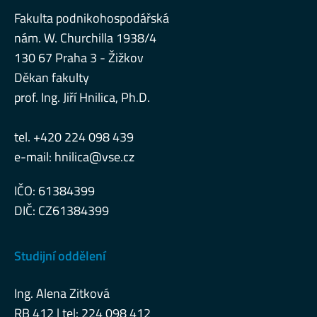
Fakulta podnikohospodářská
nám. W. Churchilla 1938/4
130 67 Praha 3 - Žižkov
Děkan fakulty
prof. Ing. Jiří Hnilica, Ph.D.
tel. +420 224 098 439
e-mail:
hnilica@vse.cz
IČO: 61384399
DIČ: CZ61384399
Studijní oddělení
Ing. Alena Zitková
RB 412 | tel: 224 098 412