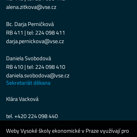
alena.zitkova@vse.cz
Bc. Darja Perničková
RB 411 | tel: 224 098 411
darja.pernickova@vse.cz
Daniela Svobodová
RB 410 | tel: 224 098 410
daniela.svobodova@vse.cz
Sekretariát děkana
Klára Vacková
tel. +420 224 098 440
e-mail:
klara.vackova@vse.cz
Weby Vysoké školy ekonomické v Praze využívají pro