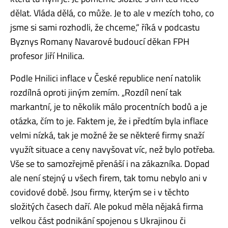
dělat. Vláda dělá, co může. Je to ale v mezích toho, co
jsme si sami rozhodli, že chceme,“ říká v podcastu
Byznys Romany Navarové budoucí děkan FPH
profesor Jiří Hnilica.
Podle Hnilici inflace v České republice není natolik
rozdílná oproti jiným zemím. „Rozdíl není tak
markantní, je to několik málo procentních bodů a je
otázka, čím to je. Faktem je, že i předtím byla inflace
velmi nízká, tak je možné že se některé firmy snaží
využít situace a ceny navyšovat víc, než bylo potřeba.
Vše se to samozřejmě přenáší i na zákazníka. Dopad
ale není stejný u všech firem, tak tomu nebylo ani v
covidové době. Jsou firmy, kterým se i v těchto
složitých časech daří. Ale pokud měla nějaká firma
velkou část podnikání spojenou s Ukrajinou či