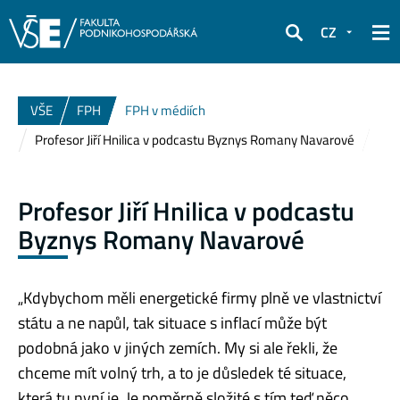
CZ
Hledat
VŠE
FPH
FPH v médiích
Profesor Jiří Hnilica v podcastu Byznys Romany Navarové
Profesor Jiří Hnilica v podcastu
Byznys Romany Navarové
„Kdybychom měli energetické firmy plně ve vlastnictví
státu a ne napůl, tak situace s inflací může být
podobná jako v jiných zemích. My si ale řekli, že
chceme mít volný trh, a to je důsledek té situace,
která tu nyní je. Je poměrně složité s tím teď něco