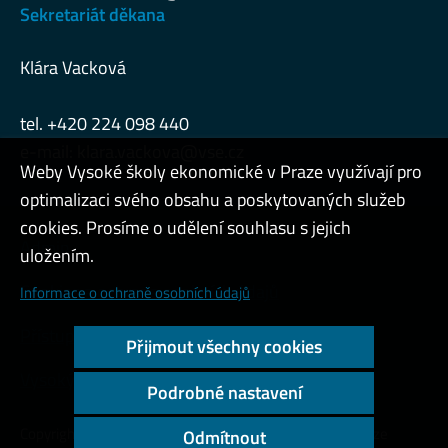
Sekretariát děkana
Klára Vacková
tel. +420 224 098 440
e-mail:
klara.vackova@vse.cz
Weby Vysoké školy ekonomické v Praze využívají pro
optimalizaci svého obsahu a poskytovaných služeb
cookies. Prosíme o udělení souhlasu s jejich
Admin
uložením.
Cookies a ochrana osobních údajů
Informace o ochraně osobních údajů
Přístupnost webu
Přijmout všechny cookies
Vysoký kontrast
Podrobné nastavení
Copyright © 2000 - 2026 Vysoká škola ekonomická v Praze
Odmítnout