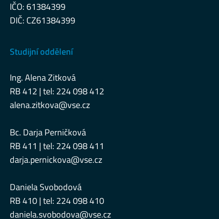
IČO: 61384399
DIČ: CZ61384399
Studijní oddělení
Ing. Alena Zitková
RB 412 | tel: 224 098 412
alena.zitkova@vse.cz
Bc. Darja Perničková
RB 411 | tel: 224 098 411
darja.pernickova@vse.cz
Daniela Svobodová
RB 410 | tel: 224 098 410
daniela.svobodova@vse.cz