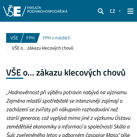
CZ
Hledat
VŠE
FPH
FPH v médiích
VŠE o… zákazu klecových chovů
VŠE o… zákazu klecových chovů
„Hodnověrnost při výběru potravin nabývá na významu.
Zejména mladší spotřebitelé se intenzivněji zajímají o
zacházení se zvířaty při nákupním rozhodování než
starší generace, což vyplývá mimo jiné z výzkumu Ústavu
zemědělské ekonomiky a informací a společnosti Skála a
Šulc zveřejněného letos v odborném časopise Maso,“
píše