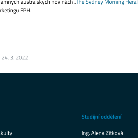
ýznamných australských novinách „
The Sydney Morning Hera
arketingu FPH.
:
24. 3. 2022
Studijní oddělení
kulty
Ing. Alena Zitková