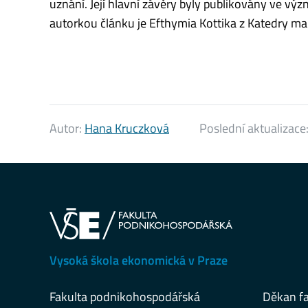
uznání. Její hlavní závěry byly publikovány ve v
autorkou článku je Efthymia Kottika z Katedry m
Autor:
Hana Kruczková
Poslední aktualizace
Vysoká škola ekonomická v Praze
Fakulta podnikohospodářská
Děkan fa