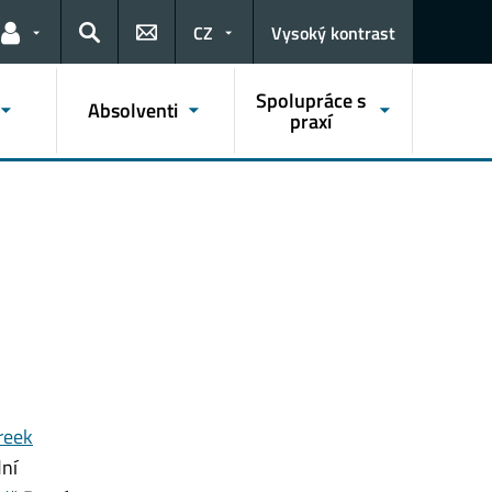
CZ
Vysoký kontrast
Odkazy pro uživatele
Hledat
Spolupráce s
Absolventi
praxí
reek
dní