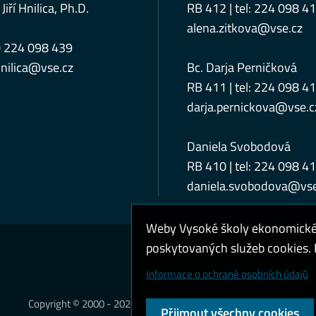
 Jiří Hnilica, Ph.D.
RB 412 | tel: 224 098 4
alena.zitkova@vse.cz
0 224 098 439
nilica@vse.cz
Bc. Darja Perničková
RB 411 | tel: 224 098 4
darja.pernickova@vse.c
Daniela Svobodová
RB 410 | tel: 224 098 4
daniela.svobodova@vse
Weby Vysoké školy ekonomické v
poskytovaných služeb cookies. P
Cookies a ochrana o
Informace o ochraně osobních údajů
Copyright © 2000 - 2026 Vysoká škola ekonomická v Praze
Přijmout všechny cookies