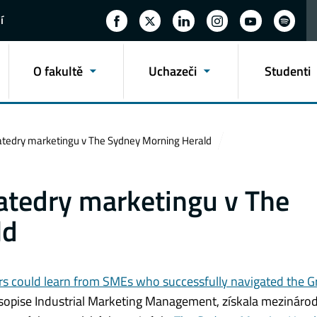
í
O fakultě
Uchazeči
Studenti
Katedry marketingu v The Sydney Morning Herald
atedry marketingu v The
ld
s could learn from SMEs who successfully navigated the G
časopise Industrial Marketing Management, získala mezináro