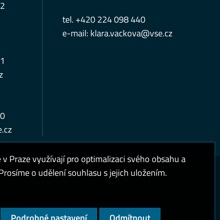
12
tel. +420 224 098 440
e-mail:
klara.vackova@vse.cz
11
z
10
.cz
 Praze využívají pro optimalizaci svého obsahu a
rosíme o udělení souhlasu s jejich uložením.
sobních údajů
Přístupnost webu
Vysoký kontrast
Podrobné nastavení
Odmítnout