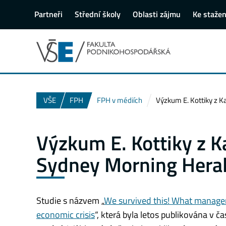
Partneři
Střední školy
Oblasti zájmu
Ke stažen
VŠE
FPH
FPH v médiích
Výzkum E. Kottiky z 
Výzkum E. Kottiky z K
Sydney Morning Hera
Studie s názvem „
We survived this! What manager
economic crisis
“, která byla letos publikována v 