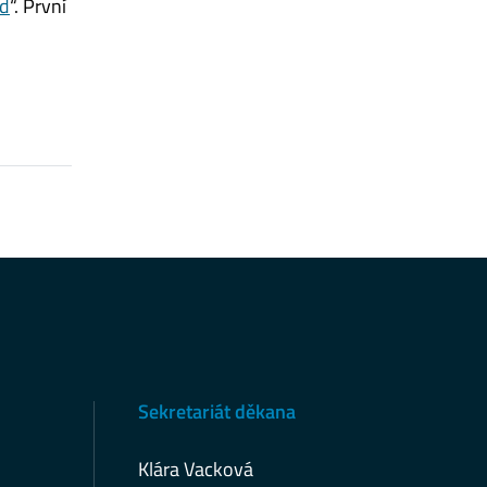
ld
“. První
Sekretariát děkana
Klára Vacková