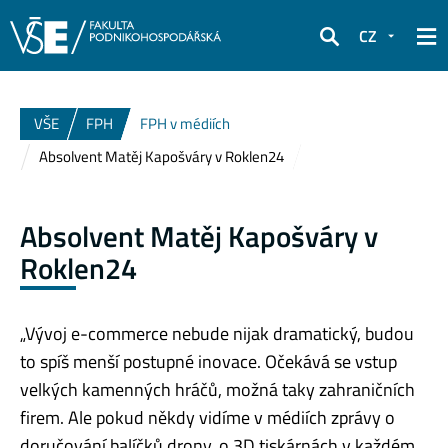
CZ
Hledat
VŠE
FPH
FPH v médiích
Absolvent Matěj Kapošváry v Roklen24
Absolvent Matěj Kapošváry v
Roklen24
„Vývoj e-commerce nebude nijak dramatický, budou
to spíš menší postupné inovace. Očekává se vstup
velkých kamenných hráčů, možná taky zahraničních
firem. Ale pokud někdy vidíme v médiích zprávy o
doručování balíčků drony, o 3D tiskárnách v každém