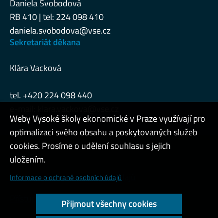
Daniela Svobodová
RB 410 | tel: 224 098 410
daniela.svobodova@vse.cz
Sekretariát děkana
Klára Vacková
tel. +420 224 098 440
e-mail:
klara.vackova@vse.cz
Weby Vysoké školy ekonomické v Praze využívají pro
optimalizaci svého obsahu a poskytovaných služeb
cookies. Prosíme o udělení souhlasu s jejich
Admin
uložením.
Cookies a ochrana osobních údajů
Informace o ochraně osobních údajů
Přístupnost webu
Přijmout všechny cookies