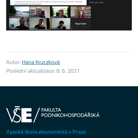
Autor:
Hana Kruczková
Poslední aktualizace:
8. 6. 2021
Vysoká škola ekonomická v Praze