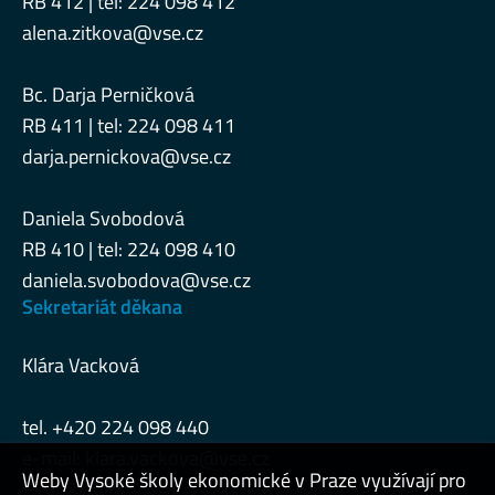
RB 412 | tel: 224 098 412
alena.zitkova@vse.cz
Bc. Darja Perničková
RB 411 | tel: 224 098 411
darja.pernickova@vse.cz
Daniela Svobodová
RB 410 | tel: 224 098 410
daniela.svobodova@vse.cz
Sekretariát děkana
Klára Vacková
tel. +420 224 098 440
e-mail:
klara.vackova@vse.cz
Weby Vysoké školy ekonomické v Praze využívají pro