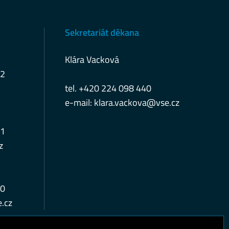
Sekretariát děkana
Klára Vacková
12
tel. +420 224 098 440
e-mail:
klara.vackova@vse.cz
11
z
10
.cz