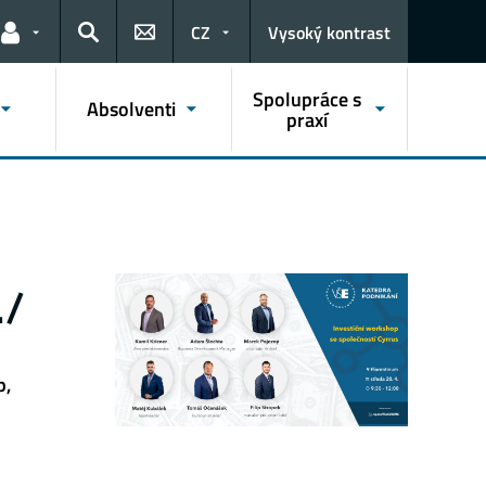
CZ
Vysoký kontrast
Odkazy pro uživatele
Hledat
Spolupráce s
Absolventi
praxí
./
p,