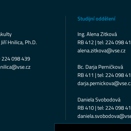
Studijní oddělení
kulty
Ing. Alena Zitková
 Jiří Hnilica, Ph.D.
RB 412 | tel: 224 098 4
alena.zitkova@vse.cz
0 224 098 439
nilica@vse.cz
Bc. Darja Perničková
RB 411 | tel: 224 098 4
darja.pernickova@vse.c
Daniela Svobodová
RB 410 | tel: 224 098 4
daniela.svobodova@vse