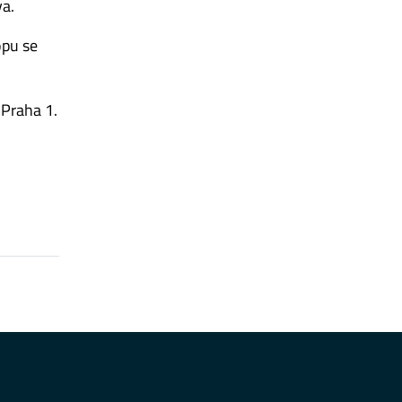
va.
opu se
 Praha 1.