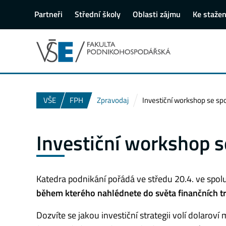
Partneři
Střední školy
Oblasti zájmu
Ke stažen
VŠE
FPH
Zpravodaj
Investiční workshop se spo
Investiční workshop s
Katedra podnikání pořádá ve středu 20.4. ve spolu
během kterého nahlédnete do světa finančních t
Dozvíte se jakou investiční strategii volí dolaroví m