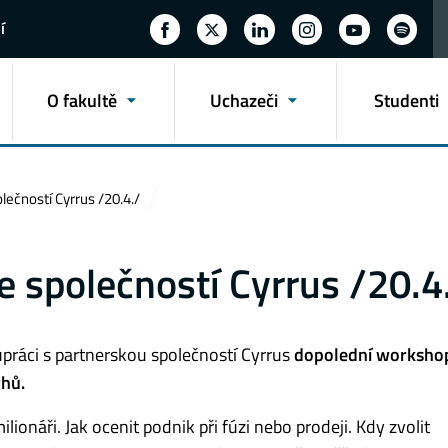
í
O fakultě
Uchazeči
Studenti
lečností Cyrrus /20.4./
e společností Cyrrus /20.4
práci s partnerskou společností Cyrrus
dopolední worksho
rhů.
ilionáři. Jak ocenit podnik při fúzi nebo prodeji. Kdy zvolit