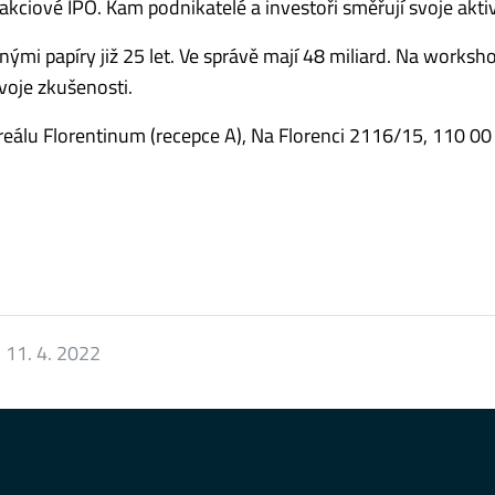
kciové IPO. Kam podnikatelé a investoři směřují svoje akti
ými papíry již 25 let. Ve správě mají 48 miliard. Na worksh
svoje zkušenosti.
areálu Florentinum (recepce A), Na Florenci 2116/15, 110 00
:
11. 4. 2022