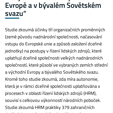
Evropě a v bývalém Sovětském
svazu“
Studie zkoumá účinky tří organizačních proměnných
(země původu nadnárodní společnosti, načasování
vstupu do Evropské unie a způsob založení dceřiné
jednotky) na postupy v řízení lidských zdrojů, které
uplatňují dceřiné společnosti velkých nadnárodních
společností, které působí ve vybraných zemích střední
a východní Evropy a bývalého Sovětského svazu.
Kromě toho studie zkoumá, zda míra autonomie,
která je v rámci dceřiné společnosti uplatňována v
procesech v oblasti řízení lidských zdrojů (HRM),
souvisí s celkovou výkonností národních poboček.
Studie zkoumá HRM praktiky 379 zahraničních