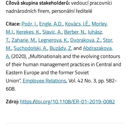
Cílová skupina stakeholderů:
vedoucí pracovníci
nadnárodních firem, personální ředitelé
Citace:
Poór, J.
,
Engle, A.D.
,
Kovács, I.É.
,
Morley,
M.J.
,
Kerekes, K.
,
Slavic, A.
,
Berber, N.
,
Juhász,
T.
,
Zaharie, M.
,
Legnerova, K.
,
Dvorakova, Z.
,
Stor,
M.
,
Suchodolski, A.
,
Buzády, Z.
and
Abdrazakova,
A.
(2020), „Multinationals and the evolving contours
of their human management practices in Central and
Eastern Europe and the former Soviet
Union“,
Employee Relations
, Vol. 42 No. 3, pp. 582-
608.
Zdroj:
https://doi.org/10.1108/ER-01-2019-0082