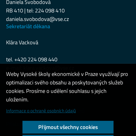
Daniela Svobodová
RB 410 | tel: 224 098 410
daniela.svobodova@vse.cz
Sekretariát děkana
Klára Vacková
tel. +420 224 098 440
e-mail:
klara.vackova@vse.cz
Weby Vysoké školy ekonomické v Praze využívají pro
optimalizaci svého obsahu a poskytovaných služeb
cookies. Prosíme o udělení souhlasu s jejich
Admin
uložením.
Cookies a ochrana osobních údajů
Informace o ochraně osobních údajů
Přístupnost webu
Přijmout všechny cookies