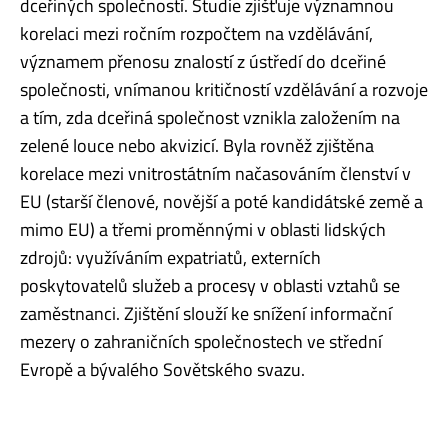
dceřiných společností. Studie zjišťuje významnou
korelaci mezi ročním rozpočtem na vzdělávání,
významem přenosu znalostí z ústředí do dceřiné
společnosti, vnímanou kritičností vzdělávání a rozvoje
a tím, zda dceřiná společnost vznikla založením na
zelené louce nebo akvizicí. Byla rovněž zjištěna
korelace mezi vnitrostátním načasováním členství v
EU (starší členové, novější a poté kandidátské země a
mimo EU) a třemi proměnnými v oblasti lidských
zdrojů: využíváním expatriatů, externích
poskytovatelů služeb a procesy v oblasti vztahů se
zaměstnanci. Zjištění slouží ke snížení informační
mezery o zahraničních společnostech ve střední
Evropě a bývalého Sovětského svazu.