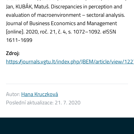
Jan, KUBÁK, Matuš. Discrepancies in perception and
evaluation of macroenvironment – sectoral analysis.
Journal of Business Economics and Management
[online]. 2020, roč. 21, č. 4, s. 1072–1092. eISSN
1611-1699
Zdroj:
https://journals.vgtu.lt/index.php/JBEM/article/view/12
Autor:
Hana Kruczková
Poslední aktualizace:
21. 7. 2020